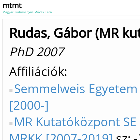
mtmt
Magyar Tudományos Művek Tára
Rudas, Gábor (MR kut
PhD 2007
Affiliációk
Semmelweis Egyetem
[2000-]
MR Kutatóközpont SE 
MRKK [2007-2019]
sz: 