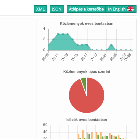
XML
JSON
Átlépés a keresőbe
In English