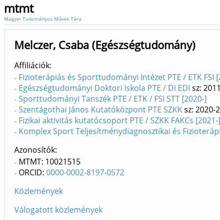
mtmt
Magyar Tudományos Művek Tára
Melczer, Csaba (Egészségtudomány)
Affiliációk
Fizioterápiás és Sporttudományi Intézet PTE / ETK FSI [
Egészségtudományi Doktori Iskola PTE / DI EDI
sz: 201
Sporttudományi Tanszék PTE / ETK / FSI STT [2020-]
Szentágothai János Kutatóközpont PTE SZKK
sz: 2020-
Fizikai aktivitás kutatócsoport PTE / SZKK FAKCs [2021-
Komplex Sport Teljesítménydiagnosztikai és Fizioteráp
Azonosítók
MTMT: 10021515
ORCID:
0000-0002-8197-0572
Közlemények
Válogatott közlemények