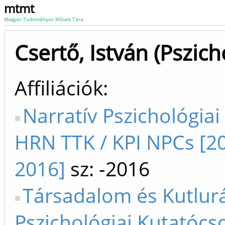
mtmt
Magyar Tudományos Művek Tára
Csertő, István (Pszich
Affiliációk
Narratív Pszichológiai
HRN TTK / KPI NPCs [2
2016]
sz: -2016
Társadalom és Kutlurá
Pszichológiai Kutatócs