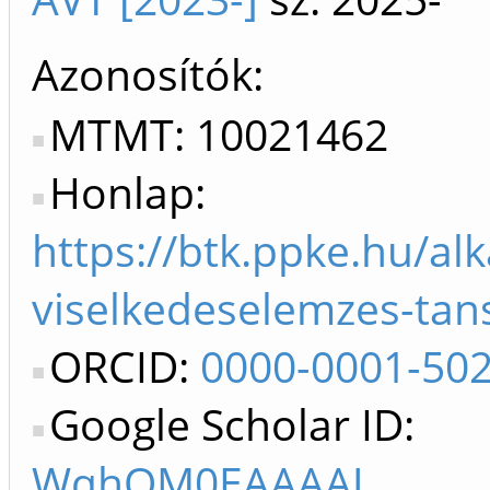
Azonosítók
MTMT: 10021462
Honlap:
https://btk.ppke.hu/al
viselkedeselemzes-tan
ORCID:
0000-0001-50
Google Scholar ID:
WqhQM0EAAAAJ