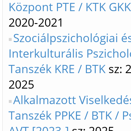
Központ PTE / KTK GKK
2020-2021
Szociálpszichológiai é
Interkulturális Pszichol
Tanszék KRE / BTK
sz: 
2025
Alkalmazott Viselked
Tanszék PPKE / BTK / P
AVT [2023-]
sz: 2025-