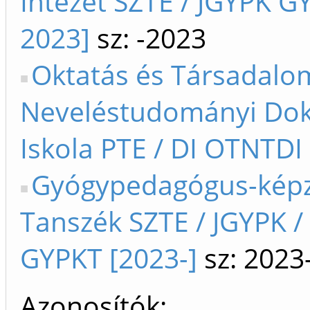
Intézet SZTE / JGYPK GY
2023]
sz: -2023
Oktatás és Társadalo
Neveléstudományi Dok
Iskola PTE / DI OTNTDI
Gyógypedagógus-kép
Tanszék SZTE / JGYPK /
GYPKT [2023-]
sz: 2023
Azonosítók