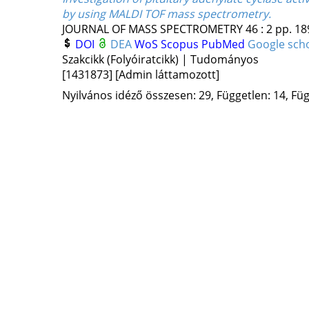
by using MALDI TOF mass spectrometry.
JOURNAL OF MASS SPECTROMETRY
46
:
2
pp. 18
DOI
DEA
WoS
Scopus
PubMed
Google sch
Szakcikk (Folyóiratcikk) | Tudományos
[1431873]
[Admin láttamozott]
Nyilvános idéző összesen: 29, Független: 14, Füg