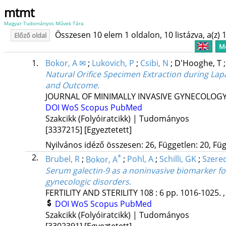
mtmt
Magyar Tudományos Művek Tára
Összesen 10 elem 1 oldalon, 10 listázva, a(z) 1
Előző oldal
Me
1.
Bokor, A ✉
;
Lukovich, P
;
Csibi, N
;
D'Hooghe, T
Natural Orifice Specimen Extraction during Lap
and Outcome.
JOURNAL OF MINIMALLY INVASIVE GYNECOLOG
DOI
WoS
Scopus
PubMed
Szakcikk (Folyóiratcikk) | Tudományos
[3337215]
[Egyeztetett]
Nyilvános idéző összesen: 26, Független: 20, Füg
2.
*
Brubel, R
;
Bokor, A
;
Pohl, A
;
Schilli, GK
;
Szered
Serum galectin-9 as a noninvasive biomarker for 
gynecologic disorders.
FERTILITY AND STERILITY
108
:
6
pp. 1016-1025. ,
DOI
WoS
Scopus
PubMed
Szakcikk (Folyóiratcikk) | Tudományos
[3302391]
[Egyeztetett]