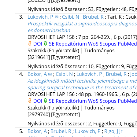
Nyilvános idéző összesen: 53, Független: 48, Füg
3.
Lukovich, P ✉
;
Csibi, N
;
Brubel, R
;
Tari, K
;
Csuk
Prospektív vizsgálat a sigmoideoscopia diagnos
endometriosisban
ORVOSI HETILAP
158
:
7
pp. 264-269. , 6 p.
(2017
DOI
SE Repozitórium
WoS
Scopus
PubMed
Szakcikk (Folyóiratcikk) | Tudományos
[3219641]
[Egyeztetett]
Nyilvános idéző összesen: 10, Független: 9, Függő
4.
Bokor, A ✉
;
Csibi, N
;
Lukovich, P
;
Brubel, R
;
Joó
Az idegkímélő műtéti technika jelentősége a mé
sparing surgical technique in the treatment of d
ORVOSI HETILAP
156
:
48
pp. 1960-1965. , 6 p.
(2
DOI
SE Repozitórium
WoS
Scopus
PubMed
Szakcikk (Folyóiratcikk) | Tudományos
[2979740]
[Egyeztetett]
Nyilvános idéző összesen: 2, Független: 0, Függő:
5.
Bokor, A
;
Brubel, R
;
Lukovich, P
;
Rigo, J Jr