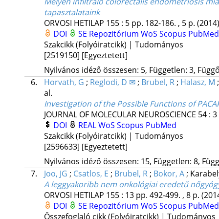
Mélyen infiltráló colorectalis endometriosis mi
tapasztalataink
ORVOSI HETILAP
155
:
5
pp. 182-186. , 5 p.
(2014
DOI
SE Repozitórium
WoS
Scopus
PubMed
Szakcikk (Folyóiratcikk) | Tudományos
[2519150]
[Egyeztetett]
Nyilvános idéző összesen: 5, Független: 3, Függő:
6.
Horvath, G
;
Reglodi, D ✉
;
Brubel, R
;
Halasz, M
al.
Investigation of the Possible Functions of PAC
JOURNAL OF MOLECULAR NEUROSCIENCE
54
:
3
DOI
REAL
WoS
Scopus
PubMed
Szakcikk (Folyóiratcikk) | Tudományos
[2596633]
[Egyeztetett]
Nyilvános idéző összesen: 15, Független: 8, Függő
7.
Joo, JG
;
Csatlos, E
;
Brubel, R
;
Bokor, A
;
Karabel
A leggyakoribb nem onkológiai eredetű nőgyógy
ORVOSI HETILAP
155
:
13
pp. 492-499. , 8 p.
(201
DOI
SE Repozitórium
WoS
Scopus
PubMed
Összefoglaló cikk (Folyóiratcikk) | Tudományos