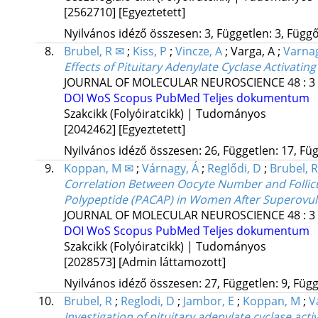
[2562710]
[Egyeztetett]
Nyilvános idéző összesen: 3, Független: 3, Függő:
8.
Brubel, R ✉
;
Kiss, P
;
Vincze, A
;
Varga, A
;
Varnag
Effects of Pituitary Adenylate Cyclase Activati
JOURNAL OF MOLECULAR NEUROSCIENCE
48
:
3
DOI
WoS
Scopus
PubMed
Teljes dokumentum
Szakcikk (Folyóiratcikk) | Tudományos
[2042462]
[Egyeztetett]
Nyilvános idéző összesen: 26, Független: 17, Füg
9.
Koppan, M ✉
;
Várnagy, Á
;
Reglődi, D
;
Brubel, R
Correlation Between Oocyte Number and Follicul
Polypeptide (PACAP) in Women After Superovul
JOURNAL OF MOLECULAR NEUROSCIENCE
48
:
3
DOI
WoS
Scopus
PubMed
Teljes dokumentum
Szakcikk (Folyóiratcikk) | Tudományos
[2028573]
[Admin láttamozott]
Nyilvános idéző összesen: 27, Független: 9, Függ
10.
Brubel, R
;
Reglodi, D
;
Jambor, E
;
Koppan, M
;
V
Investigation of pituitary adenylate cyclase act