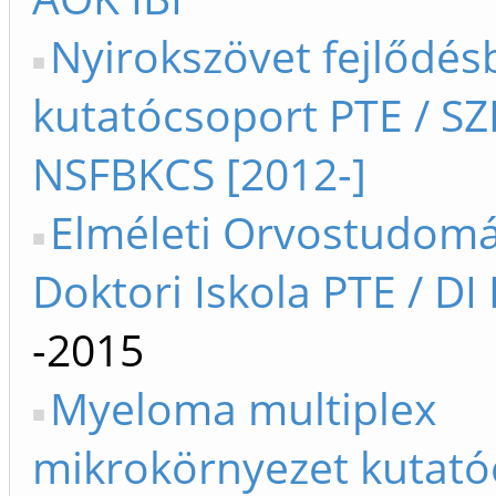
Nyirokszövet fejlődésb
kutatócsoport PTE / S
NSFBKCS [2012-]
Elméleti Orvostudom
Doktori Iskola PTE / DI
-2015
Myeloma multiplex
mikrokörnyezet kutató