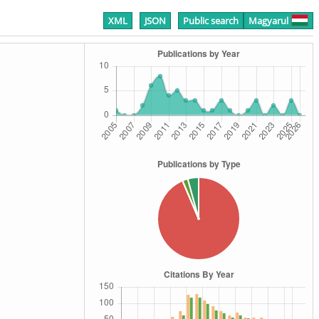
XML
JSON
Public search
Magyarul