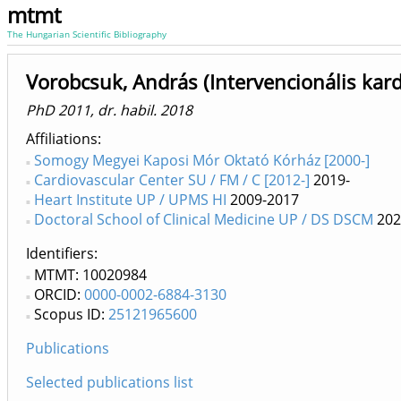
mtmt
The Hungarian Scientific Bibliography
Vorobcsuk, András (Intervencionális kard
PhD 2011, dr. habil. 2018
Affiliations
Somogy Megyei Kaposi Mór Oktató Kórház [2000-]
Cardiovascular Center SU / FM / C [2012-]
2019-
Heart Institute UP / UPMS HI
2009-2017
Doctoral School of Clinical Medicine UP / DS DSCM
202
Identifiers
MTMT: 10020984
ORCID:
0000-0002-6884-3130
Scopus ID:
25121965600
Publications
Selected publications list