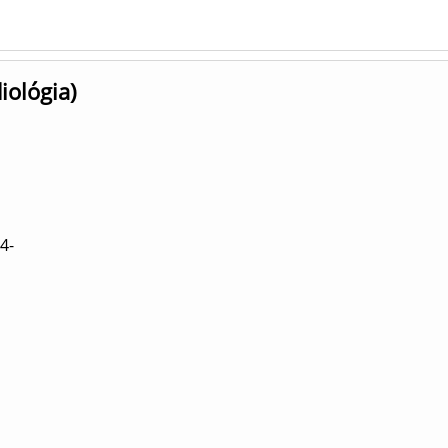
iológia)
4-