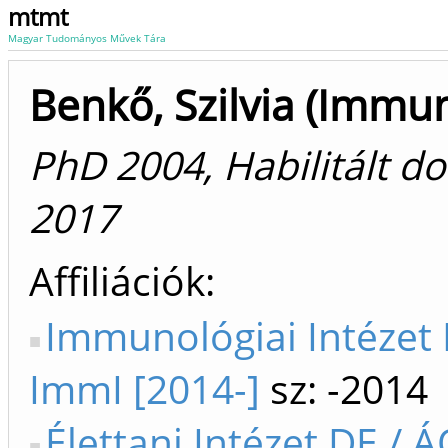
mtmt
Magyar Tudományos Művek Tára
Benkő, Szilvia (Immu
PhD 2004, Habilitált d
2017
Affiliációk
Immunológiai Intézet
ImmI [2014-]
sz: -2014
Élettani Intézet DE / Á