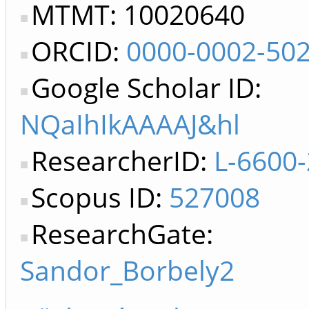
MTMT: 10020640
ORCID:
0000-0002-50
Google Scholar ID:
NQaIhIkAAAAJ&hl
ResearcherID:
L-6600
Scopus ID:
527008
ResearchGate:
Sandor_Borbely2