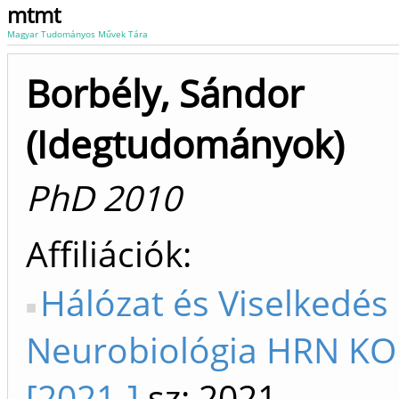
mtmt
Magyar Tudományos Művek Tára
Borbély, Sándor
(Idegtudományok)
PhD 2010
Affiliációk
Hálózat és Viselkedés
Neurobiológia HRN KO
[2021-]
sz: 2021-