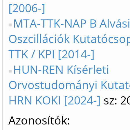
[2006-]
MTA-TTK-NAP B Alvás
Oszcillációk Kutatócs
TTK / KPI [2014-]
HUN-REN Kísérleti
Orvostudományi Kutat
HRN KOKI [2024-]
sz: 2
Azonosítók