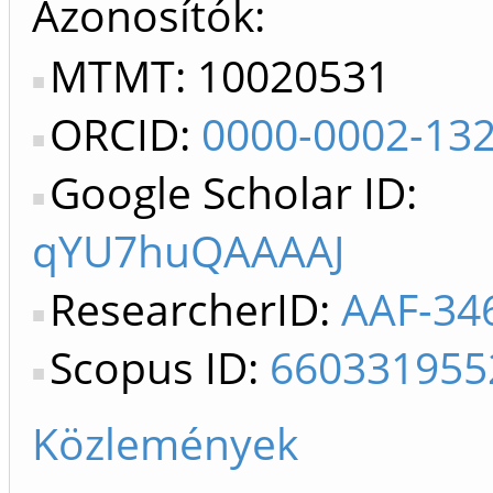
Azonosítók
MTMT: 10020531
ORCID:
0000-0002-13
Google Scholar ID:
qYU7huQAAAAJ
ResearcherID:
AAF-34
Scopus ID:
660331955
Közlemények