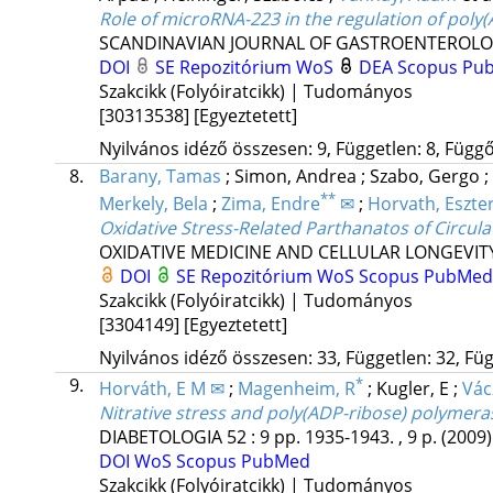
Role of microRNA-223 in the regulation of poly(
SCANDINAVIAN JOURNAL OF GASTROENTEROL
DOI
SE Repozitórium
WoS
DEA
Scopus
Pu
Szakcikk (Folyóiratcikk) | Tudományos
[30313538]
[Egyeztetett]
Nyilvános idéző összesen: 9, Független: 8, Függő:
8.
Barany, Tamas
;
Simon, Andrea
;
Szabo, Gergo
;
**
Merkely, Bela
;
Zima, Endre
✉
;
Horvath, Eszte
Oxidative Stress-Related Parthanatos of Circul
OXIDATIVE MEDICINE AND CELLULAR LONGEVIT
DOI
SE Repozitórium
WoS
Scopus
PubMed
Szakcikk (Folyóiratcikk) | Tudományos
[3304149]
[Egyeztetett]
Nyilvános idéző összesen: 33, Független: 32, Füg
9.
*
Horváth, E M ✉
;
Magenheim, R
;
Kugler, E
;
Vác
Nitrative stress and poly(ADP-ribose) polymeras
DIABETOLOGIA
52
:
9
pp. 1935-1943. , 9 p.
(2009)
DOI
WoS
Scopus
PubMed
Szakcikk (Folyóiratcikk) | Tudományos