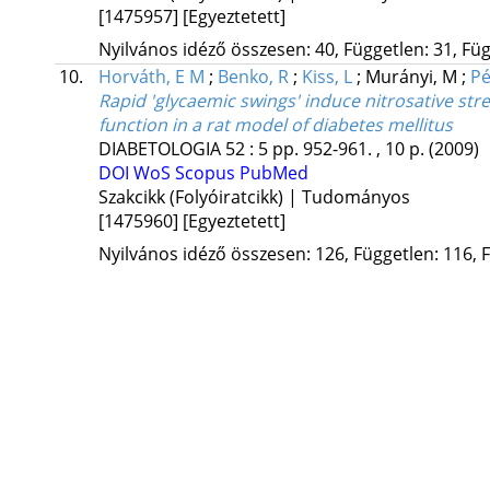
[1475957]
[Egyeztetett]
Nyilvános idéző összesen: 40, Független: 31, Füg
10.
Horváth, E M
;
Benko, R
;
Kiss, L
;
Murányi, M
;
Pé
Rapid 'glycaemic swings' induce nitrosative str
function in a rat model of diabetes mellitus
DIABETOLOGIA
52
:
5
pp. 952-961. , 10 p.
(2009)
DOI
WoS
Scopus
PubMed
Szakcikk (Folyóiratcikk) | Tudományos
[1475960]
[Egyeztetett]
Nyilvános idéző összesen: 126, Független: 116, F