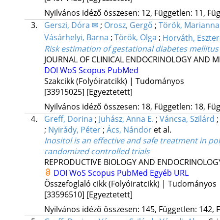
Nyilvános idéző összesen: 12, Független: 11, Füg
3.
Gerszi, Dóra ✉
;
Orosz, Gergő
;
Török, Marianna
Vásárhelyi, Barna
;
Török, Olga
;
Horváth, Eszte
Risk estimation of gestational diabetes mellitus 
JOURNAL OF CLINICAL ENDOCRINOLOGY AND 
DOI
WoS
Scopus
PubMed
Szakcikk (Folyóiratcikk) | Tudományos
[33915025]
[Egyeztetett]
Nyilvános idéző összesen: 18, Független: 18, Füg
4.
Greff, Dorina
;
Juhász, Anna E.
;
Váncsa, Szilárd
;
Nyirády, Péter
;
Ács, Nándor
et al.
Inositol is an effective and safe treatment in p
randomized controlled trials
REPRODUCTIVE BIOLOGY AND ENDOCRINOLOG
DOI
WoS
Scopus
PubMed
Egyéb URL
Összefoglaló cikk (Folyóiratcikk) | Tudományos
[33596510]
[Egyeztetett]
Nyilvános idéző összesen: 145, Független: 142, F