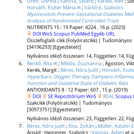
5.
Greff, Dorina
;
Váncsa, Szilárd
;
Váradi, Alex
;
Szi
Horváth, Eszter Mária ✉
;
Várbíró, Szabolcs
Myoinositols Prevent Gestational Diabetes Mell
Analysis of Randomized Controlled Trials
NUTRIENTS
15
:
19
Paper: 4224 , 16 p.
(2023)
DOI
WoS
Scopus
PubMed
Egyéb URL
Összefoglaló cikk (Folyóiratcikk) | Tudományos
[34196293]
[Egyeztetett]
Nyilvános idéző összesen: 14, Független: 14, Füg
6.
Benkő, Rita ✉
;
Miklós, Zsuzsanna
;
Ágoston, Vik
Kerék, Margit
;
Béres, Nóra Judit
;
Horváth, Eszt
Hyperbaric Oxygen Therapy Dampens Inflammat
Function and Oxidative State of Diabetic Rats
ANTIOXIDANTS
8
:
12
Paper: 607 , 15 p.
(2019)
DOI
SE Repozitórium
WoS
REAL
Scopus
Szakcikk (Folyóiratcikk) | Tudományos
[30973751]
[Egyeztetett]
Nyilvános idéző összesen: 23, Független: 22, Füg
7.
Béres, Nóra Judit
;
Kiss, Zoltán
;
Müller, Katalin E
Árpád
;
Heininger, Szabolcs
;
Vannay, Ádám
et a