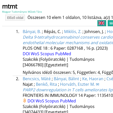
mtmt
Magyar Tudományos Művek Tára
Összesen 10 elem 1 oldalon, 10 listázva, a(z) 1
Előző oldal
Me
1.
Bányai, B.
;
Répás, C.
;
Miklós, Z.
;
Johnsen, J.
;
Hor
Delta 9-tetrahydrocannabinol conserves cardiov
endothelial molecular mechanisms and oxidativ
PLOS ONE
18
:
6
Paper: 0287168 , 16 p.
(2023)
DOI
WoS
Scopus
PubMed
Szakcikk (Folyóiratcikk) | Tudományos
[34066780]
[Egyeztetett]
Nyilvános idéző összesen: 5, Független: 4, Függő:
2.
Bencsics, Máté
;
Bányai, Bálint
;
Ke, Haoran
;
Csé
Najat
;
Benkő, Rita
;
Horváth, Eszter M. ✉
PARP2 downregulation in T cells ameliorates li
FRONTIERS IN IMMUNOLOGY
14
Paper: 1135410 
DOI
WoS
Scopus
PubMed
Szakcikk (Folyóiratcikk) | Tudományos
[34074433]
[Egyeztetett]