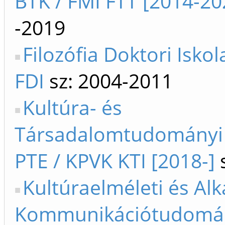
BTK / FMI FTT [2014-20
-2019
Filozófia Doktori Iskol
FDI
sz: 2004-2011
Kultúra- és
Társadalomtudományi 
PTE / KPVK KTI [2018-]
s
Kultúraelméleti és Al
Kommunikációtudomá