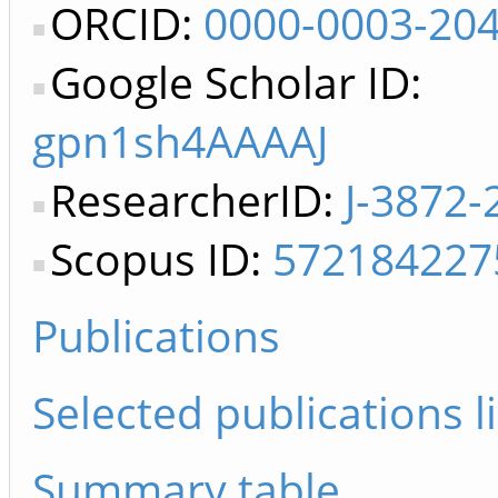
ORCID:
0000-0003-20
Google Scholar ID:
gpn1sh4AAAAJ
ResearcherID:
J-3872-
Scopus ID:
572184227
Publications
Selected publications li
Summary table