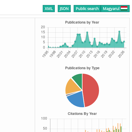
XML
JSON
Public search
Magyarul