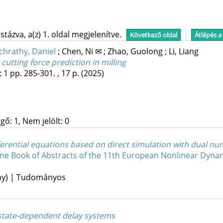
tázva, a(z) 1. oldal megjelenítve.
Következő oldal
Átlépés a
chrathy, Daniel
;
Chen, Ni ✉
;
Zhao, Guolong
;
Li, Liang
utting force prediction in milling
:
1
pp. 285-301. , 17 p.
(2025)
gő: 1, Nem jelölt: 0
fferential equations based on direct simulation with dual n
ine Book of Abstracts of the 11th European Nonlinear Dyn
ény) | Tudományos
 state-dependent delay systems