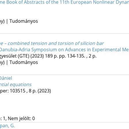
ine Book of Abstracts of the 11th European Nonlinear Dyn
ény) | Tudományos
e – combined tension and torsion of silicion bar
h Danubia-Adria Symposium on Advances in Experimental Me
yesület (GTE)
(2023)
189 p.
pp. 134-135. , 2 p.
ény) | Tudományos
Dániel
ntial equations
per: 103515 , 8 p.
(2023)
 1, Nem jelölt: 0
pan, G.