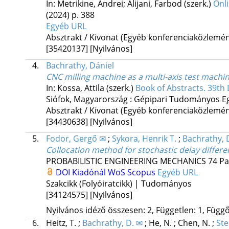
In: Metrikine, Andrei; Alijani, Farbod (szerk.)
Onl
(2024)
p. 388
Egyéb URL
Absztrakt / Kivonat (Egyéb konferenciaközlem
[35420137]
[Nyilvános]
4.
Bachrathy, Dániel
CNC milling machine as a multi-axis test machin
In: Kossa, Attila (szerk.)
Book of Abstracts. 39t
Siófok, Magyarország :
Gépipari Tudományos Eg
Absztrakt / Kivonat (Egyéb konferenciaközlem
[34430638]
[Nyilvános]
5.
Fodor, Gergő ✉
;
Sykora, Henrik T.
;
Bachrathy, 
Collocation method for stochastic delay differe
PROBABILISTIC ENGINEERING MECHANICS
74
Pa
DOI
Kiadónál
WoS
Scopus
Egyéb URL
Szakcikk (Folyóiratcikk) | Tudományos
[34124575]
[Nyilvános]
Nyilvános idéző összesen: 2, Független: 1, Függő:
6.
Heitz, T.
;
Bachrathy, D. ✉
;
He, N.
;
Chen, N.
;
Ste