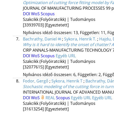
Optimization of cutting force fitting model by F
JOURNAL OF MANUFACTURING PROCESSES
99
p
DOI
WoS
Scopus
Szakcikk (Folyóiratcikk) | Tudományos
[33939703]
[Egyeztetett]
Nyilvános idéző összesen: 13, Független: 11, Füg
7.
Bachrathy, Daniel ✉
;
Sykora, Henrik T.
;
Hajdu, 
Why is it hard to identify the onset of chatter?
CIRP ANNALS-MANUFACTURING TECHNOLOGY
DOI
WoS
Scopus
Egyéb URL
Szakcikk (Folyóiratcikk) | Tudományos
[32077615]
[Egyeztetett]
Nyilvános idéző összesen: 6, Független: 2, Függő:
8.
Fodor, Gergő
;
Sykora, Henrik T
;
Bachrathy, Dán
Stochastic modeling of the cutting force in tur
INTERNATIONAL JOURNAL OF ADVANCED MAN
DOI
WoS
REAL
Scopus
Egyéb URL
Egyéb URL
Szakcikk (Folyóiratcikk) | Tudományos
[31613254]
[Egyeztetett]