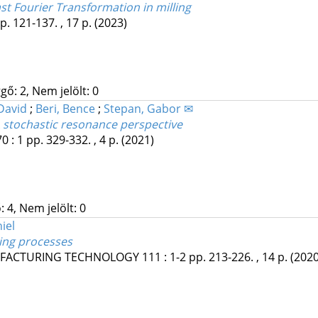
ast Fourier Transformation in milling
p. 121-137. , 17 p.
(2023)
gő: 2, Nem jelölt: 0
David
;
Beri, Bence
;
Stepan, Gabor ✉
 A stochastic resonance perspective
70
:
1
pp. 329-332. , 4 p.
(2021)
 4, Nem jelölt: 0
iel
ning processes
UFACTURING TECHNOLOGY
111
:
1-2
pp. 213-226. , 14 p.
(2020