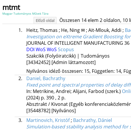
mtmt
Magyar Tudományos Művek Tára
Összesen 14 elem 2 oldalon, 10 lis
Előző oldal
1.
Heitz, Thomas
;
He, Ning ✉
;
Ait-Mlouk, Addi
;
Ba
Investigation on eXtreme Gradient Boosting for c
JOURNAL OF INTELLIGENT MANUFACTURING
36
DOI
WoS
WoS
Scopus
Szakcikk (Folyóiratcikk) | Tudományos
[34342452]
[Admin láttamozott]
Nyilvános idéző összesen: 15, Független: 14, Füg
2.
Daniel, Bachrathy
Fixed point and spectral properties of delay di
In: Metrikine, Andrei; Alijani, Farbod (szerk.)
Onl
(2024)
p. 390 , 2 p.
Absztrakt / Kivonat (Egyéb konferenciaközlem
[35448782]
[Nyilvános]
3.
Martinovich, Kristóf
;
Bachrathy, Dániel
Simulation-based stability analysis method for