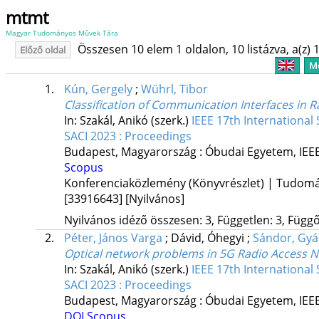
mtmt
Magyar Tudományos Művek Tára
Összesen 10 elem 1 oldalon, 10 listázva, a(z) 1
Előző oldal
Me
1.
Kún, Gergely
;
Wührl, Tibor
Classification of Communication Interfaces in 
In: Szakál, Anikó (szerk.)
IEEE 17th Internationa
SACI 2023 : Proceedings
Budapest, Magyarország :
Óbudai Egyetem
,
IEE
Scopus
Konferenciaközlemény (Könyvrészlet) | Tudom
[33916643]
[Nyilvános]
Nyilvános idéző összesen: 3, Független: 3, Függő:
2.
Péter, János Varga
;
Dávid, Óhegyi
;
Sándor, Gyá
Optical network problems in 5G Radio Access 
In: Szakál, Anikó (szerk.)
IEEE 17th Internationa
SACI 2023 : Proceedings
Budapest, Magyarország :
Óbudai Egyetem
,
IEE
DOI
Scopus