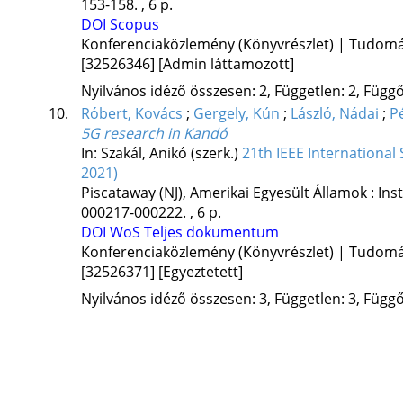
153-158. , 6 p.
DOI
Scopus
Konferenciaközlemény (Könyvrészlet) | Tudom
[32526346]
[Admin láttamozott]
Nyilvános idéző összesen: 2, Független: 2, Függő:
10.
Róbert, Kovács
;
Gergely, Kún
;
László, Nádai
;
P
5G research in Kandó
In: Szakál, Anikó (szerk.)
21th IEEE International
2021)
Piscataway (NJ), Amerikai Egyesült Államok :
Ins
000217-000222. , 6 p.
DOI
WoS
Teljes dokumentum
Konferenciaközlemény (Könyvrészlet) | Tudom
[32526371]
[Egyeztetett]
Nyilvános idéző összesen: 3, Független: 3, Függő: