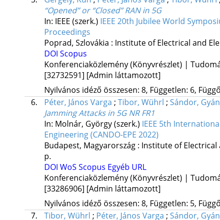
“Opened” or “Closed” RAN in 5G
In: IEEE (szerk.)
IEEE 20th Jubilee World Symposi
Proceedings
Poprad, Szlovákia :
Institute of Electrical and El
DOI
Scopus
Konferenciaközlemény (Könyvrészlet) | Tudom
[32732591]
[Admin láttamozott]
Nyilvános idéző összesen: 8, Független: 6, Függő:
6.
Péter, János Varga
;
Tibor, Wührl
;
Sándor, Gyán
Jamming Attacks in 5G NR FR1
In: Molnár, György (szerk.)
IEEE 5th Internation
Engineering (CANDO-EPE 2022)
Budapest, Magyarország :
Institute of Electrica
p.
DOI
WoS
Scopus
Egyéb URL
Konferenciaközlemény (Könyvrészlet) | Tudom
[33286906]
[Admin láttamozott]
Nyilvános idéző összesen: 8, Független: 5, Függő:
7.
Tibor, Wührl
;
Péter, János Varga
;
Sándor, Gyán