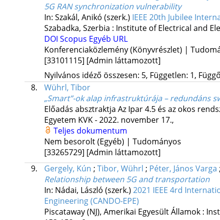
5G RAN synchronization vulnerability
In: Szakál, Anikó (szerk.)
IEEE 20th Jubilee Inter
Szabadka, Szerbia :
Institute of Electrical and E
DOI
Scopus
Egyéb URL
Konferenciaközlemény (Könyvrészlet) | Tudom
[33101115]
[Admin láttamozott]
Nyilvános idéző összesen: 5, Független: 1, Függő:
8.
Wührl, Tibor
„Smart”-ok alap infrastruktúrája – redundáns s
Előadás absztraktja Az Ipar 4.5 és az okos rends
Egyetem KVK - 2022. november 17.
,
Teljes dokumentum
Nem besorolt (Egyéb) | Tudományos
[33265729]
[Admin láttamozott]
9.
Gergely, Kún
;
Tibor, Wührl
;
Péter, János Varga
Relationship between 5G and transportation
In: Nádai, László (szerk.)
2021 IEEE 4rd Internat
Engineering (CANDO-EPE)
Piscataway (NJ), Amerikai Egyesült Államok :
Ins