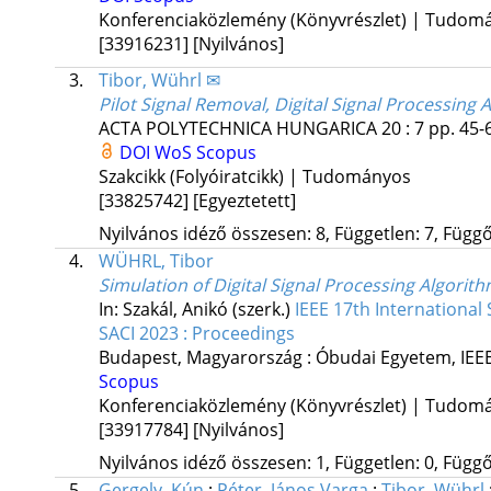
Konferenciaközlemény (Könyvrészlet) | Tudom
[33916231]
[Nyilvános]
3.
Tibor, Wührl ✉
Pilot Signal Removal, Digital Signal Processing 
ACTA POLYTECHNICA HUNGARICA
20
:
7
pp. 45-6
DOI
WoS
Scopus
Szakcikk (Folyóiratcikk) | Tudományos
[33825742]
[Egyeztetett]
Nyilvános idéző összesen: 8, Független: 7, Függő:
4.
WÜHRL, Tibor
Simulation of Digital Signal Processing Algori
In: Szakál, Anikó (szerk.)
IEEE 17th Internationa
SACI 2023 : Proceedings
Budapest, Magyarország :
Óbudai Egyetem
,
IEE
Scopus
Konferenciaközlemény (Könyvrészlet) | Tudom
[33917784]
[Nyilvános]
Nyilvános idéző összesen: 1, Független: 0, Függő:
5.
Gergely, Kún
;
Péter, János Varga
;
Tibor, Wührl