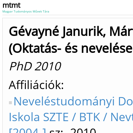
mtmt
Magyar Tudományos Művek Tára
Gévayné Janurik, Már
(Oktatás- és nevelése
PhD 2010
Affiliációk
Neveléstudományi Do
Iskola SZTE / BTK / Nev
[2004-]
sz: -2010