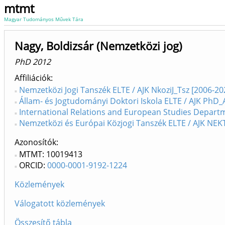
mtmt
Magyar Tudományos Művek Tára
Nagy, Boldizsár (Nemzetközi jog)
PhD 2012
Affiliációk
Nemzetközi Jogi Tanszék ELTE / AJK NkoziJ_Tsz [2006-20
Állam- és Jogtudományi Doktori Iskola ELTE / AJK PhD_A
International Relations and European Studies Depart
Nemzetközi és Európai Közjogi Tanszék ELTE / AJK NEKT
Azonosítók
MTMT: 10019413
ORCID:
0000-0001-9192-1224
Közlemények
Válogatott közlemények
Összesítő tábla