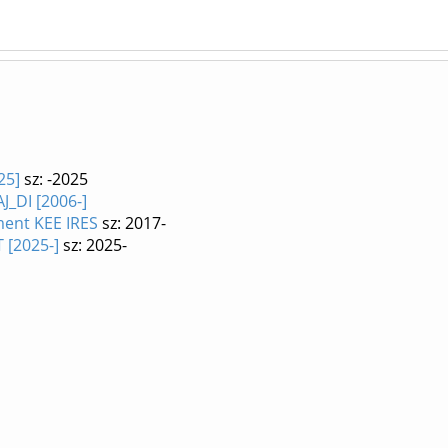
25]
sz: -2025
J_DI [2006-]
ment KEE IRES
sz: 2017-
 [2025-]
sz: 2025-