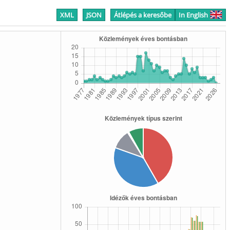
XML
JSON
Átlépés a keresőbe
In English