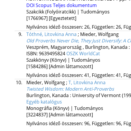
DOI
Scopus
Teljes dokumentum
Szakcikk (Folyóiratcikk) | Tudományos
[1766967]
[Egyeztetett]
Nyilvános idéző összesen: 26, Független: 26, Füg
9.
Tóthné, Litovkina Anna
;
Mieder, Wolfgang
Old Proverbs Never Die, They Just Diversify
: A 
Veszprém, Magyarország ,
Burlington, Kanada :
ISBN:
9639495824
OSZK
WorldCat
Szakkönyv (Könyv) | Tudományos
[1584286]
[Admin láttamozott]
Nyilvános idéző összesen: 41, Független: 41, Füg
10.
Mieder, Wolfgang
;
T, Litovkina Anna
Twisted Wisdom: Modern Anti-Proverbs
Burlington, Kanada :
University of Vermont
(199
Egyéb katalógus
Monográfia (Könyv) | Tudományos
[3224837]
[Admin láttamozott]
Nyilvános idéző összesen: 96, Független: 96, Füg