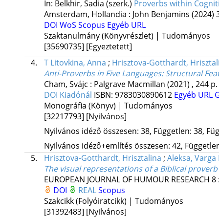
In: Belkhir, Sadia (szerk.)
Proverbs within Cognitiv
Amsterdam, Hollandia :
John Benjamins
(2024)
DOI
WoS
Scopus
Egyéb URL
Szaktanulmány (Könyvrészlet) | Tudományos
[35690735]
[Egyeztetett]
4.
T Litovkina, Anna
;
Hrisztova-Gotthardt, Hrisztal
Anti-Proverbs in Five Languages: Structural F
Cham, Svájc :
Palgrave Macmillan
(2021)
,
244 p.
DOI
Kiadónál
ISBN:
9783030890612
Egyéb URL
G
Monográfia (Könyv) | Tudományos
[32217793]
[Nyilvános]
Nyilvános idéző összesen: 38, Független: 38, Füg
Nyilvános idéző+említés összesen: 42, Független:
5.
Hrisztova-Gotthardt, Hrisztalina
;
Aleksa, Varga 
The visual representations of a Biblical proverb
EUROPEAN JOURNAL OF HUMOUR RESEARCH
8
DOI
REAL
Scopus
Szakcikk (Folyóiratcikk) | Tudományos
[31392483]
[Nyilvános]