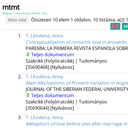
mtmt
Magyar Tudományos Művek Tára
Összesen 10 elem 1 oldalon, 10 listázva, a(z) 1
Előző oldal
Me
1.
T. Litovkina, Anna
Conceptualization of romantic love in proverb
PAREMIA: LA PRIMERA REVISTA ESPANOLA SOB
Teljes dokumentum
Szakcikk (Folyóiratcikk) | Tudományos
[35690468]
[Nyilvános]
2.
T. Litovkina, Anna
Main Mechanisms of Proverb Variation in Anglo
JOURNAL OF THE SIBERIAN FEDERAL UNIVERSIT
Teljes dokumentum
Szakcikk (Folyóiratcikk) | Tudományos
[35690644]
[Nyilvános]
3.
T. Litovkina, Anna
Metaphors of love before and after marriage in