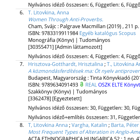
Nyilvános idéző összesen: 6, Független: 6, Függő:
6.
T. Litovkina, Anna
Women Through Anti-Proverbs.
Cham, Svájc :
Palgrave Macmillan
(2019)
,
211 p.
ISBN:
9783319911984
Egyéb katalógus
Scopus
Monográfia (Könyv) | Tudományos
[30355471]
[Admin láttamozott]
Nyilvános idéző összesen: 4, Független: 4, Függő:
7.
Hrisztova-Gotthardt, Hrisztalina
;
T., Litovkina 
A közmondásferdítések ma
: Öt nyelv antiprove
Budapest, Magyarország :
Tinta Könyvkiadó
(20
ISBN:
9789634091493
REAL
OSZK
ELTE Könyv
Szakkönyv (Könyv) | Tudományos
[3362478]
[Egyeztetett]
Nyilvános idéző összesen: 30, Független: 30, Füg
Nyilvános idéző+említés összesen: 31, Független:
8.
T, Litovkina Anna
;
Vargha, Katalin
;
Barta, Péter
Most Frequent Types of Alteration in Anglo-Am
ACTA ETHNOGRAPHICA HUNGARICA
52
:
1
pp. 4