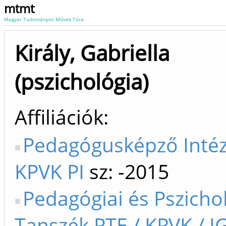
mtmt
Magyar Tudományos Művek Tára
Király, Gabriella
(pszichológia)
Affiliációk
Pedagógusképző Intéz
KPVK PI
sz: -2015
Pedagógiai és Pszichol
Tanszék PTE / KPVK / I