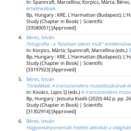
In: Spannraft, Marcellina; Korpics, Márta; Béres,
értelmezések
Bp, Hungary :
KRE
,
L'Harmattan (Budapest); L'H
Study (Chapter in Book) | Scientific
[33580051]
[Approved]
4.
Béres, István
Fotográfia - a "közösen lakott múlt" emlékművei
In: Korpics, Márta; Spannraft, Marcellina (eds.)
S
Bp, Hungary :
KRE
,
L'Harmattan (Budapest); L'H
Study (Chapter in Book) | Scientific
[33197923]
[Approved]
5.
Béres, István
Töredékek
: A transzcendens mutatkozásának ér
In: Kovács, Lajos SJ (eds.)
A transzcendens muta
Bp, Hungary :
Jezsuita Kiadó
(2020)
442 p.
pp. 26
Study (Chapter in Book) | Scientific
[31302914]
[Approved]
6.
Béres, István
Hagyományorientált hitéleti aktivitás a világhál