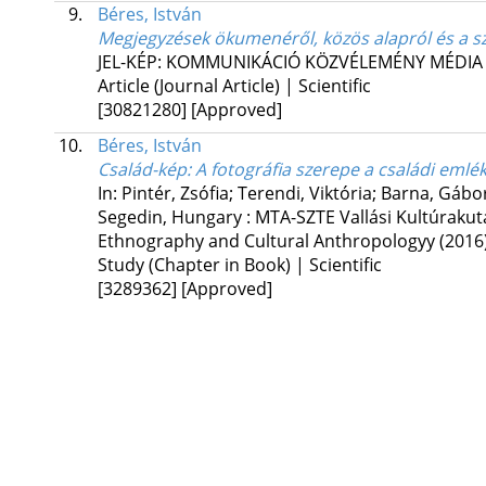
9.
Béres, István
Megjegyzések ökumenéről, közös alapról és a s
JEL-KÉP: KOMMUNIKÁCIÓ KÖZVÉLEMÉNY MÉDIA
Article (Journal Article) | Scientific
[30821280]
[Approved]
10.
Béres, István
Család-kép
: A fotográfia szerepe a családi eml
In: Pintér, Zsófia; Terendi, Viktória; Barna, Gábo
Segedin, Hungary :
MTA-SZTE Vallási Kultúraku
Ethnography and Cultural Anthropologyy
(2016
Study (Chapter in Book) | Scientific
[3289362]
[Approved]