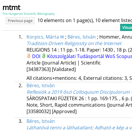
mtmt
The Hungarian Scientific Bibliography
10 elements on 1 page(s), 10 element list
Previous page
Visua
1.
Korpics, Márta ✉
;
Béres, István
;
Hommer, Anna
Tradition-Driven Religiosity on the Internet
RELIGIONS
14
:
11
pp. 1-18. Paper: 1430 , 18 p.
(
DOI
Közszolgálati Tudásportál
WoS
Scopu
Article (Journal Article) | Scientific
[34387363]
[Validated]
All citations+mentions: 4, External citations: 3, 
2.
Béres, István
Reflexiók a 2019 őszi Colloquium Discipulorum
SÁROSPATAKI FÜZETEK
26
:
1
pp. 169-175. , 6 p.
Note, Short, Rapid communications (Journal Artic
[33580032]
[Approved]
3.
Béres, István
Láthatóvá tenni a láthatatlant
: Adható-e kép a 