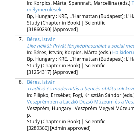
In: Korpics, Márta; Spannraft, Marcellina (eds.)
T
mélymerülések
Bp, Hungary :
KRE
,
L'Harmattan (Budapest); L'H
Study (Chapter in Book) | Scientific
[31860290]
[Approved]
7.
Béres, István
Like nélkül
: Privát fényképhasználat a social med
In: Béres, István; Korpics, Márta (eds.)
Ha kiderü
Bp, Hungary :
KRE
,
L'Harmattan (Budapest); L'H
Study (Chapter in Book) | Scientific
[31254317]
[Approved]
8.
Béres, István
Tradíció és modernitás a bencés oblátusok kö
In: Pilipkó, Erzsébet; Fogl, Krisztián Sándor (eds.
Veszprémben a Laczkó Dezső Múzeum és a Vesz
Veszprém, Hungary :
Veszprém Megyei Múzeumi
p.
Study (Chapter in Book) | Scientific
[3289360]
[Admin approved]