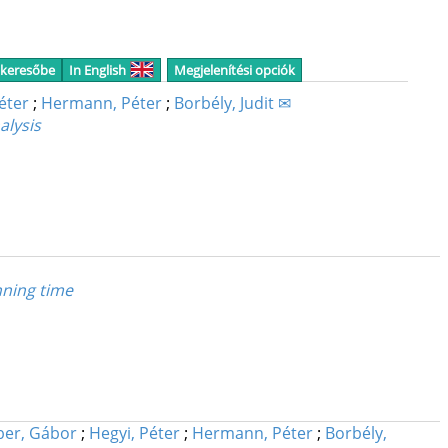
 keresőbe
In English
Megjelenítési opciók
éter
;
Hermann, Péter
;
Borbély, Judit ✉
alysis
nning time
ber, Gábor
;
Hegyi, Péter
;
Hermann, Péter
;
Borbély,