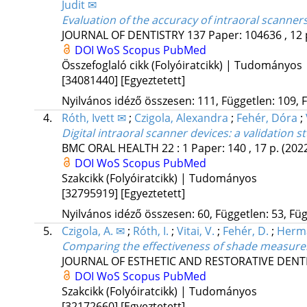
Judit ✉
Evaluation of the accuracy of intraoral scanne
JOURNAL OF DENTISTRY
137
Paper: 104636 , 12 
DOI
WoS
Scopus
PubMed
Összefoglaló cikk (Folyóiratcikk) | Tudományos
[34081440]
[Egyeztetett]
Nyilvános idéző összesen: 111, Független: 109, F
4.
Róth, Ivett ✉
;
Czigola, Alexandra
;
Fehér, Dóra
;
Digital intraoral scanner devices: a validation
BMC ORAL HEALTH
22
:
1
Paper: 140 , 17 p.
(202
DOI
WoS
Scopus
PubMed
Szakcikk (Folyóiratcikk) | Tudományos
[32795919]
[Egyeztetett]
Nyilvános idéző összesen: 60, Független: 53, Füg
5.
Czigola, A. ✉
;
Róth, I.
;
Vitai, V.
;
Fehér, D.
;
Herma
Comparing the effectiveness of shade measurem
JOURNAL OF ESTHETIC AND RESTORATIVE DENT
DOI
WoS
Scopus
PubMed
Szakcikk (Folyóiratcikk) | Tudományos
[32172660]
[Egyeztetett]