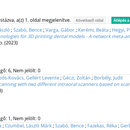
tázva, a(z) 1. oldal megjelenítve.
Következő oldal
Átlépés a
ászló
;
Szabó, Bence
;
Varga, Gábor
;
Kerémi, Beáta
;
Hegyi, P
hnologies for 3D printing dental models - A network meta-an
p.
(2023)
gő: 6, Nem jelölt: 0
oós-Kovács, Gellért Levente
;
Géczi, Zoltán
;
Borbély, Judit
scanning with two different intraoral scanners based on sca
3)
gő: 1, Nem jelölt: 0
a
;
Czumbel, László Márk
;
Szabó, Bence
;
Fazekas, Réka
;
Ger