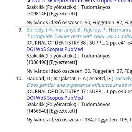
DOI
SE Repozitórium
WoS
Scopus
PubMed
Szakcikk (Folyóiratcikk) | Tudományos
[3098146]
[Egyeztetett]
Nyilvános idéző összesen: 90, Független: 82, Füg
9.
Borbély, J ✉
;
Varsányi, B
;
Fejérdy, P
;
Hermann,
Toothguide Trainer tests with color vision defi
JOURNAL OF DENTISTRY
38
:
SUPPL. 2
pp. e41-e4
DOI
WoS
Scopus
PubMed
Szakcikk (Folyóiratcikk) | Tudományos
[1386490]
[Egyeztetett]
Nyilvános idéző összesen: 30, Független: 27, Füg
10.
Haddad, H J ✉
;
Jakstat, H A
;
Arnetzl, G
;
Borbely,
Does gender and experience influence shade ma
JOURNAL OF DENTISTRY
37
:
SUPPL. 1
pp. e40-e
DOI
WoS
Scopus
PubMed
Szakcikk (Folyóiratcikk) | Tudományos
[1466540]
[Egyeztetett]
Nyilvános idéző összesen: 134, Független: 105, F