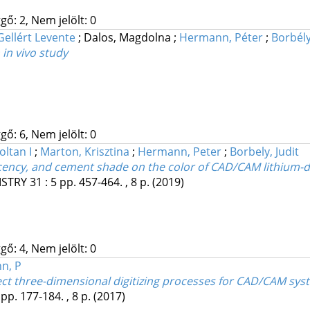
gő: 2, Nem jelölt: 0
Gellért Levente
;
Dalos, Magdolna
;
Hermann, Péter
;
Borbély
 in vivo study
gő: 6, Nem jelölt: 0
oltan I
;
Marton, Krisztina
;
Hermann, Peter
;
Borbely, Judit
ucency, and cement shade on the color of CAD/CAM lithium-d
ISTRY
31
:
5
pp. 457-464. , 8 p.
(2019)
gő: 4, Nem jelölt: 0
n, P
ct three-dimensional digitizing processes for CAD/CAM syste
pp. 177-184. , 8 p.
(2017)