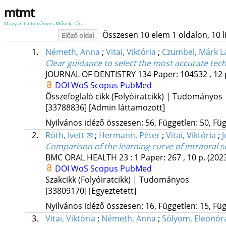
mtmt
Magyar Tudományos Művek Tára
Összesen 10 elem 1 oldalon, 10 lis
Előző oldal
1.
Németh, Anna
;
Vitai, Viktória
;
Czumbel, Márk L
Clear guidance to select the most accurate tec
JOURNAL OF DENTISTRY
134
Paper: 104532 , 12 
DOI
WoS
Scopus
PubMed
Összefoglaló cikk (Folyóiratcikk) | Tudományos
[33788836]
[Admin láttamozott]
Nyilvános idéző összesen: 56, Független: 50, Füg
2.
Róth, Ivett ✉
;
Hermann, Péter
;
Vitai, Viktória
;
J
Comparison of the learning curve of intraoral 
BMC ORAL HEALTH
23
:
1
Paper: 267 , 10 p.
(202
DOI
WoS
Scopus
PubMed
Szakcikk (Folyóiratcikk) | Tudományos
[33809170]
[Egyeztetett]
Nyilvános idéző összesen: 16, Független: 15, Füg
3.
Vitai, Viktória
;
Németh, Anna
;
Sólyom, Eleonór