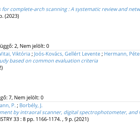
rs for complete-arch scanning : A systematic review and net
p.
(2023)
üggő: 2, Nem jelölt: 0
Vitai, Viktória
;
Joós-Kovács, Gellért Levente
;
Hermann, Péte
 study based on common evaluation criteria
2)
gő: 7, Nem jelölt: 0
nn, P.
;
Borbély, J.
ent by intraoral scanner, digital spectrophotometer, and
ISTRY
33
:
8
pp. 1166-1174. , 9 p.
(2021)