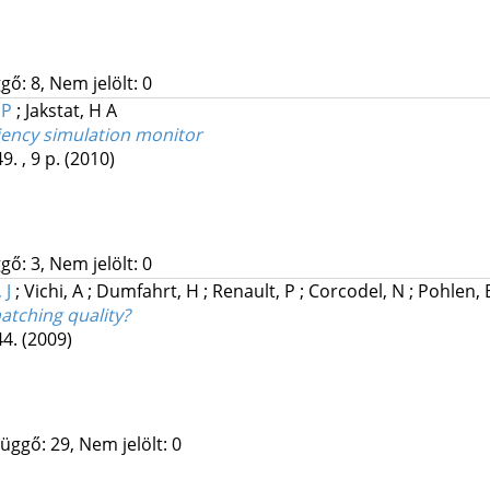
gő: 8, Nem jelölt: 0
 P
;
Jakstat, H A
ciency simulation monitor
9. , 9 p.
(2010)
gő: 3, Nem jelölt: 0
 J
;
Vichi, A
;
Dumfahrt, H
;
Renault, P
;
Corcodel, N
;
Pohlen,
tching quality?
44.
(2009)
üggő: 29, Nem jelölt: 0