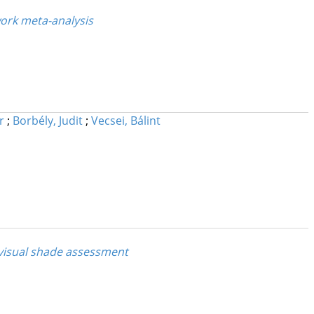
work meta-analysis
r
;
Borbély, Judit
;
Vecsei, Bálint
 visual shade assessment