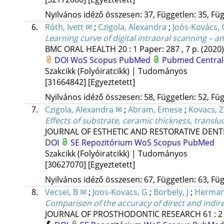
Nyilvános idéző összesen: 37, Független: 35, Füg
6.
Róth, Ivett ✉
;
Czigola, Alexandra
;
Joós-Kovács, 
Learning curve of digital intraoral scanning – an
BMC ORAL HEALTH
20
:
1
Paper: 287 , 7 p.
(2020)
DOI
WoS
Scopus
PubMed
Pubmed Central
Szakcikk (Folyóiratcikk) | Tudományos
[31664842]
[Egyeztetett]
Nyilvános idéző összesen: 58, Független: 52, Füg
7.
Czigola, Alexandra ✉
;
Abram, Emese
;
Kovacs, Z
Effects of substrate, ceramic thickness, transl
JOURNAL OF ESTHETIC AND RESTORATIVE DENT
DOI
SE Repozitórium
WoS
Scopus
PubMed
Szakcikk (Folyóiratcikk) | Tudományos
[30627070]
[Egyeztetett]
Nyilvános idéző összesen: 67, Független: 63, Füg
8.
Vecsei, B ✉
;
Joos-Kovacs, G
;
Borbely, J
;
Herman
Comparison of the accuracy of direct and indire
JOURNAL OF PROSTHODONTIC RESEARCH
61
:
2