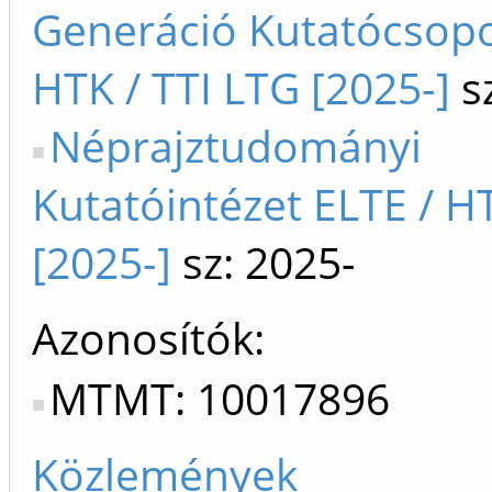
Generáció Kutatócsopo
HTK / TTI LTG [2025-]
sz
Néprajztudományi
Kutatóintézet ELTE / H
[2025-]
sz: 2025-
Azonosítók
MTMT: 10017896
Közlemények