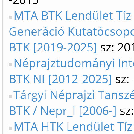
MTA BTK Lendület Tíz
Generáció Kutatócsop
BTK [2019-2025]
sz: 20
Néprajztudományi In
BTK NI [2012-2025]
sz:
Tárgyi Néprajzi Tanszé
BTK / Nepr_I [2006-]
sz:
MTA HTK Lendület Tíz