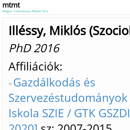
mtmt
Magyar Tudományos Művek Tára
Illéssy, Miklós (Szocio
PhD 2016
Affiliációk
Gazdálkodás és
Szervezéstudományok 
Iskola SZIE / GTK GSZDI
2020]
sz: 2007-2015