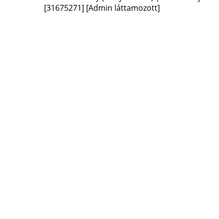
[31675271]
[Admin láttamozott]