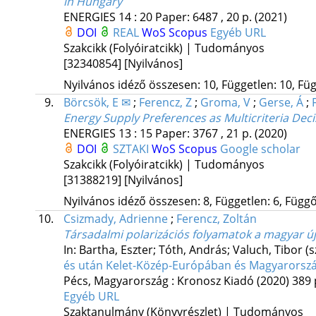
in Hungary
ENERGIES
14
:
20
Paper: 6487 , 20 p.
(2021)
DOI
REAL
WoS
Scopus
Egyéb URL
Szakcikk (Folyóiratcikk) | Tudományos
[32340854]
[Nyilvános]
Nyilvános idéző összesen: 10, Független: 10, Füg
9.
Börcsök, E ✉
;
Ferencz, Z
;
Groma, V
;
Gerse, Á
;
Energy Supply Preferences as Multicriteria Dec
ENERGIES
13
:
15
Paper: 3767 , 21 p.
(2020)
DOI
SZTAKI
WoS
Scopus
Google scholar
Szakcikk (Folyóiratcikk) | Tudományos
[31388219]
[Nyilvános]
Nyilvános idéző összesen: 8, Független: 6, Függő:
10.
Csizmady, Adrienne
;
Ferencz, Zoltán
Társadalmi polarizációs folyamatok a magyar ú
In: Bartha, Eszter; Tóth, András; Valuch, Tibor (s
és után Kelet-Közép-Európában és Magyarorsz
Pécs, Magyarország :
Kronosz Kiadó
(2020)
389 
Egyéb URL
Szaktanulmány (Könyvrészlet) | Tudományos