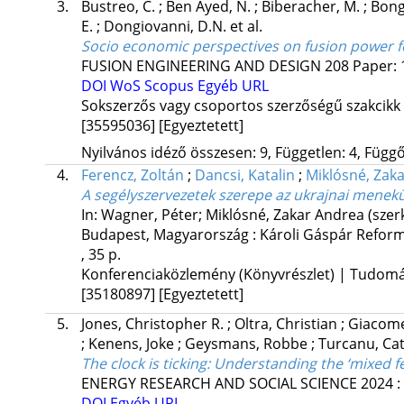
3.
Bustreo, C.
;
Ben Ayed, N.
;
Biberacher, M.
;
Bong
E.
;
Dongiovanni, D.N.
et al.
Socio economic perspectives on fusion power f
FUSION ENGINEERING AND DESIGN
208
Paper: 
DOI
WoS
Scopus
Egyéb URL
Sokszerzős vagy csoportos szerzőségű szakcikk
[35595036]
[Egyeztetett]
Nyilvános idéző összesen: 9, Független: 4, Függő:
4.
Ferencz, Zoltán
;
Dancsi, Katalin
;
Miklósné, Zak
A segélyszervezetek szerepe az ukrajnai menek
In: Wagner, Péter; Miklósné, Zakar Andrea (szer
Budapest, Magyarország :
Károli Gáspár Reform
, 35 p.
Konferenciaközlemény (Könyvrészlet) | Tudom
[35180897]
[Egyeztetett]
5.
Jones, Christopher R.
;
Oltra, Christian
;
Giacome
;
Kenens, Joke
;
Geysmans, Robbe
;
Turcanu, Cat
The clock is ticking: Understanding the ‘mixed f
ENERGY RESEARCH AND SOCIAL SCIENCE
2024
:
DOI
Egyéb URL