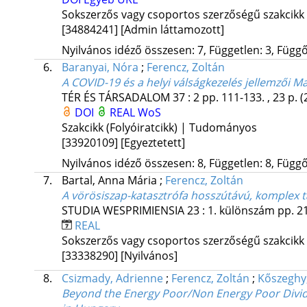
Sokszerzős vagy csoportos szerzőségű szakcikk
[34884241]
[Admin láttamozott]
Nyilvános idéző összesen: 7, Független: 3, Függő:
6.
Baranyai, Nóra
;
Ferencz, Zoltán
A COVID-19 és a helyi válságkezelés jellemzői 
TÉR ÉS TÁRSADALOM
37
:
2
pp. 111-133. , 23 p.
(
DOI
REAL
WoS
Szakcikk (Folyóiratcikk) | Tudományos
[33920109]
[Egyeztetett]
Nyilvános idéző összesen: 8, Független: 8, Függő:
7.
Bartal, Anna Mária
;
Ferencz, Zoltán
A vörösiszap-katasztrófa hosszútávú, komplex t
STUDIA WESPRIMIENSIA
23
:
1. különszám
pp. 21
REAL
Sokszerzős vagy csoportos szerzőségű szakcikk
[33338290]
[Nyilvános]
8.
Csizmady, Adrienne
;
Ferencz, Zoltán
;
Kőszeghy
Beyond the Energy Poor/Non Energy Poor Divid