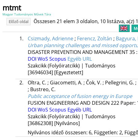
mtmt
Magyar Tudományos Művek Tára
Összesen 21 elem 3 oldalon, 10 listázva, a(z) 1
Előző oldal
Me
1.
Csizmady, Adrienne
;
Ferencz, Zoltán
;
Bagyura,
Urban planning challenges and missed opportuni
DISASTER PREVENTION AND MANAGEMENT
35
DOI
WoS
Scopus
Egyéb URL
Szakcikk (Folyóiratcikk) | Tudományos
[36946034]
[Egyeztetett]
2.
Oltra, C.
;
Giacometti, A.
;
Čok, V.
;
Pellegrini, G.
;
;
Bustreo, C.
Public acceptance of fusion energy in Europe
FUSION ENGINEERING AND DESIGN
222
Paper: 
DOI
WoS
Scopus
Egyéb URL
Szakcikk (Folyóiratcikk) | Tudományos
[36862308]
[Nyilvános]
Nyilvános idéző összesen: 6, Független: 2, Függő: