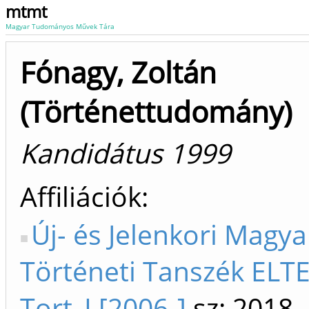
mtmt
Magyar Tudományos Művek Tára
Fónagy, Zoltán
(Történettudomány)
Kandidátus 1999
Affiliációk
Új- és Jelenkori Magya
Történeti Tanszék ELTE
Tort_I [2006-]
sz: 2018-