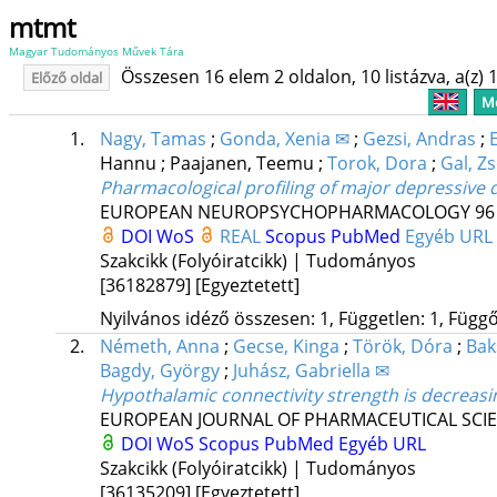
mtmt
Magyar Tudományos Művek Tára
Összesen 16 elem 2 oldalon, 10 listázva, a(z) 1
Előző oldal
Me
1.
Nagy, Tamas
;
Gonda, Xenia ✉
;
Gezsi, Andras
;
Hannu
;
Paajanen, Teemu
;
Torok, Dora
;
Gal, Zs
Pharmacological profiling of major depressive 
EUROPEAN NEUROPSYCHOPHARMACOLOGY
96
DOI
WoS
REAL
Scopus
PubMed
Egyéb URL
Szakcikk (Folyóiratcikk) | Tudományos
[36182879]
[Egyeztetett]
Nyilvános idéző összesen: 1, Független: 1, Függő:
2.
Németh, Anna
;
Gecse, Kinga
;
Török, Dóra
;
Bak
Bagdy, György
;
Juhász, Gabriella ✉
Hypothalamic connectivity strength is decreasin
EUROPEAN JOURNAL OF PHARMACEUTICAL SCI
DOI
WoS
Scopus
PubMed
Egyéb URL
Szakcikk (Folyóiratcikk) | Tudományos
[36135209]
[Egyeztetett]