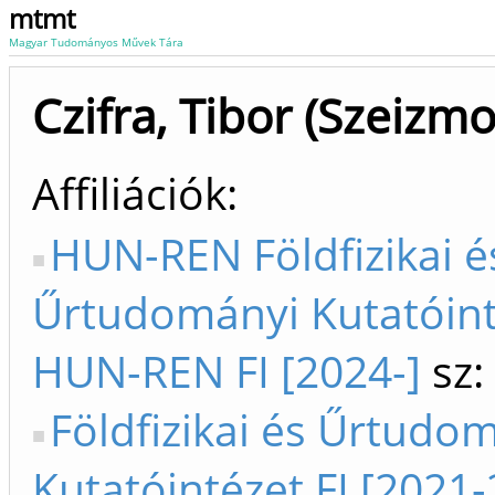
mtmt
Magyar Tudományos Művek Tára
Czifra, Tibor (Szeizmo
Affiliációk
HUN-REN Földfizikai é
Űrtudományi Kutatóint
HUN-REN FI [2024-]
sz:
Földfizikai és Űrtudo
Kutatóintézet FI [2021