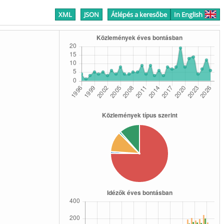
XML
JSON
Átlépés a keresőbe
In English