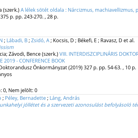
a (szerk.)
A lélek sötét oldala : Nárcizmus, machiavellizmus, 
375 p.
pp. 243-270. , 28 p.
 N
;
Lábadi, B
;
Zsidó, A
;
Kocsis, D
;
Békefi, E
;
Ravasz, D
et al.
issism
ia; Závodi, Bence (szerk.)
VIII. INTERDISZCIPLINÁRIS DOK
E 2019 - CONFERENCE BOOK
Doktorandusz Önkormányzat
(2019)
327 p.
pp. 54-63. , 10 p.
ányos
 0, Nem jelölt: 0
ó
;
Péley, Bernadette
;
Láng, András
unkahelyi jóllétet és a szervezeti azonosulást befolyásoló t