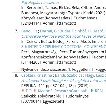
Patológiás nárcizmus
In: Bereczkei, Tamás; Birkás, Béla; Czibor, Andre
Budapest, Magyarország :
Typotex Kiadó
(2021)
Könyvfejezet (Könyvrészlet) | Tudományos
[32494114]
[Admin láttamozott]
7.
Bandi, Sz
;
Darnai, G
;
Budai, T
;
Inhóf, O
;
Arató,
Orthorexia Nervosa and the Four Faces of Narc
In: Csiszár, Beáta; Bódog, Ferenc; Mező, Emerenc
8th INTERDISCIPLINARY DOCTORAL CONFERENC
Pécs, Magyarország :
Pécsi Tudományegyetem 
Konferenciaközlemény (Könyvrészlet) | Tudom
[31144206]
[Admin láttamozott]
Nyilvános idéző összesen: 1, Független: 1, Függő:
8.
Csókási, Krisztina
;
Bandi, Szabolcs
;
Nagy, Lászl
Az alapvető pszichológiai szükségletek mint a m
REPLIKA
:
111
pp. 87-104. , 18 p.
(2019)
DOI
Kiadónál
ResearchGate publ.
REAL
Szakcikk (Folyóiratcikk) | Tudományos
[30779014]
[Egyeztetett]