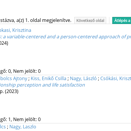
tázva, a(z) 1. oldal megjelenítve.
Következő oldal
Átlépés a
kasi, Krisztina
ns: a variable-centered and a person-centered approach of p
024)
gő: 0, Nem jelölt: 0
abolcs Ajtony
;
Kiss, Enikő Csilla
;
Nagy, László
;
Csókási, Krisz
onship perception and life satisfaction
 p.
(2023)
gő: 1, Nem jelölt: 0
lcs
;
Nagy, Laszlo