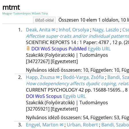
mtmt
Magyar Tudományos Művek Tára
Összesen 10 elem 1 oldalon, 10 lis
Előző oldal
1.
Deak, Anita ✉
;
Inhof, Orsolya
;
Nagy, Laszlo
;
Cso
Affective super-traits and/or individual patter
SCIENTIFIC REPORTS
14
:
1
Paper: 4787 , 12 p.
(2
DOI
WoS
Scopus
PubMed
Egyéb URL
Szakcikk (Folyóiratcikk) | Tudományos
[34727267]
[Egyeztetett]
Nyilvános idéző összesen: 10, Független: 10, Füg
2.
Happ, Zsuzsa ✉
;
Bodó-Varga, Zsófia
;
Bandi, Sz
How codependency affects dyadic coping, relati
CURRENT PSYCHOLOGY
42
pp. 15688-15695. , 8
DOI
WoS
Scopus
Egyéb URL
Szakcikk (Folyóiratcikk) | Tudományos
[32705921]
[Egyeztetett]
Nyilvános idéző összesen: 54, Független: 53, Füg
3.
Engyel, Marton ✉
;
Urban, Robert
;
Bandi, Szabo