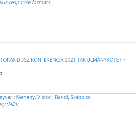
mulus response formats
DOKTORANDUSZ KONFERENCIA 2021 TANULMÁNYKÖTET =
p.
gyvér
;
Kemény, Viktor
;
Bandi, Szabolcs
ory (NDI)