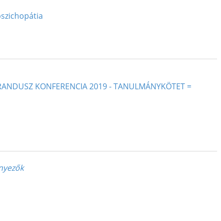
pszichopátia
TORANDUSZ KONFERENCIA 2019 - TANULMÁNYKÖTET =
ényezők