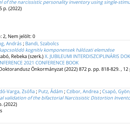
l of the narcissistic personality inventory using single-sti
5 p.
(2022)
 2, Nem jelölt: 0
ng, András
;
Bandi, Szabolcs
 kapcsolódó kognitív komponensek hálózati elemzése
 Szabó, Rebeka (szerk.)
X. JUBILEUMI INTERDISZCIPLINÁRIS 
CONFERENCE 2021 CONFERENCE BOOK
Doktorandusz Önkormányzat
(2022)
872 p.
pp. 818-829. , 12 
dó-Varga, Zsófia
;
Putz, Ádám
;
Czibor, Andrea
;
Csapó, Gyön
 validation of the bifactorial Narcissistic Distortion Invent
p.
(2022)
os