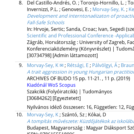
8.
Del Castillo-Andrés, O.
;
Toronjo-Hornillo, L.
;
To
Invernizzi, P.L.
;
Genovesi, E.
;
Morvay-Sey, K.
;
Ke
Development and interntonaéizaton of proactive
Fall-Safe Schools
In: Hrvoje, Sertic; Sanda, Croac; Ivan, Segedi (sz
Scientific and Professional Conference -Applica
Zágráb, Horvátország :
University of Zagreb, Fac
Konferenciaközlemény (Könyvrészlet) | Tudom
[30734798]
[Admin láttamozott]
9.
Morvay-Sey, K ✉
;
Rétsági, E
;
Pálvölgyi, Á
;
Braun
A trait aggression in young Hungarian practitio
ARCHIVES OF BUDO
15
pp. 11-21. , 11 p.
(2019)
Kiadónál
WoS
Scopus
Szakcikk (Folyóiratcikk) | Tudományos
[30684262]
[Egyeztetett]
Nyilvános idéző összesen: 16, Független: 12, Füg
10.
Morvay-Sey, K
;
Szántó, Sz
;
Kókai, D
A tompítás művészete
: Küzdőjátékok az iskoláb
Budapest, Magyarország :
Magyar Diáksport Sz