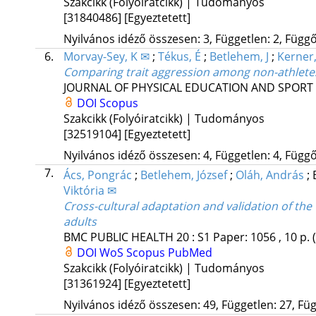
Szakcikk (Folyóiratcikk) | Tudományos
[31840486]
[Egyeztetett]
Nyilvános idéző összesen: 3, Független: 2, Függő:
6.
Morvay-Sey, K ✉
;
Tékus, É
;
Betlehem, J
;
Kerner,
Comparing trait aggression among non-athletes 
JOURNAL OF PHYSICAL EDUCATION AND SPORT
DOI
Scopus
Szakcikk (Folyóiratcikk) | Tudományos
[32519104]
[Egyeztetett]
Nyilvános idéző összesen: 4, Független: 4, Függő:
7.
Ács, Pongrác
;
Betlehem, József
;
Oláh, András
;
Viktória ✉
Cross-cultural adaptation and validation of th
adults
BMC PUBLIC HEALTH
20
:
S1
Paper: 1056 , 10 p.
DOI
WoS
Scopus
PubMed
Szakcikk (Folyóiratcikk) | Tudományos
[31361924]
[Egyeztetett]
Nyilvános idéző összesen: 49, Független: 27, Füg