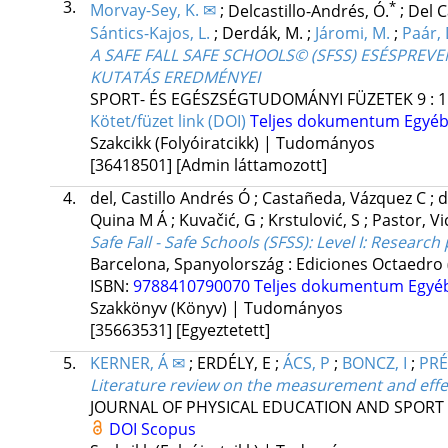
3.
*
Morvay-Sey, K. ✉
;
Delcastillo-Andrés, Ó.
;
Del 
Sántics-Kajos, L.
;
Derdák, M.
;
Járomi, M.
;
Paár, 
A SAFE FALL SAFE SCHOOLS© (SFSS) ESÉSPRE
KUTATÁS EREDMÉNYEI
SPORT- ÉS EGÉSZSÉGTUDOMÁNYI FÜZETEK
9
:
1
Kötet/füzet link (DOI)
Teljes dokumentum
Egyéb
Szakcikk (Folyóiratcikk) | Tudományos
[36418501]
[Admin láttamozott]
4.
del, Castillo Andrés Ó
;
Castañeda, Vázquez C
;
d
Quina M Á
;
Kuvačić, G
;
Krstulović, S
;
Pastor, Vi
Safe Fall - Safe Schools (SFSS): Level I: Research
Barcelona, Spanyolország :
Ediciones Octaedro
ISBN:
9788410790070
Teljes dokumentum
Egyé
Szakkönyv (Könyv) | Tudományos
[35663531]
[Egyeztetett]
5.
KERNER, Á ✉
;
ERDÉLY, E
;
ÁCS, P
;
BONCZ, I
;
PRÉ
Literature review on the measurement and effe
JOURNAL OF PHYSICAL EDUCATION AND SPORT
DOI
Scopus