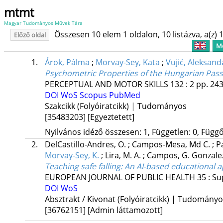
mtmt
Magyar Tudományos Művek Tára
Összesen 10 elem 1 oldalon, 10 listázva, a(z) 1
Előző oldal
Me
1.
Árok, Pálma
;
Morvay-Sey, Kata
;
Vujić, Aleksand
Psychometric Properties of the Hungarian Passio
PERCEPTUAL AND MOTOR SKILLS
132
:
2
pp. 243
DOI
WoS
Scopus
PubMed
Szakcikk (Folyóiratcikk) | Tudományos
[35483203]
[Egyeztetett]
Nyilvános idéző összesen: 1, Független: 0, Függő:
2.
DelCastillo-Andres, O.
;
Campos-Mesa, Md C.
;
P
Morvay-Sey, K.
;
Lira, M. A.
;
Campos, G. Gonzal
Teaching safe falling: An AI-based educational 
EUROPEAN JOURNAL OF PUBLIC HEALTH
35
:
Su
DOI
WoS
Absztrakt / Kivonat (Folyóiratcikk) | Tudomány
[36762151]
[Admin láttamozott]