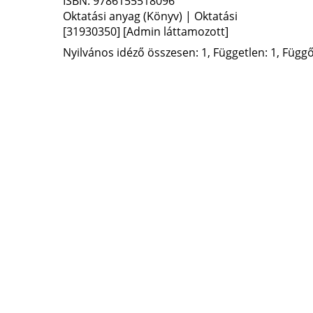
ISBN:
9786155518096
Oktatási anyag (Könyv) | Oktatási
[31930350]
[Admin láttamozott]
Nyilvános idéző összesen: 1, Független: 1, Függő: