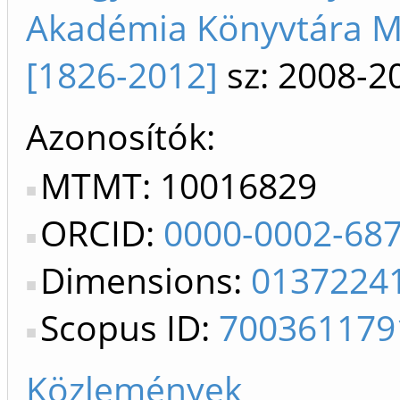
Akadémia Könyvtára 
[1826-2012]
sz: 2008-2
Azonosítók
MTMT: 10016829
ORCID:
0000-0002-68
Dimensions:
0137224
Scopus ID:
700361179
Közlemények