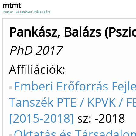
mtmt
Magyar Tudományos Művek Tára
Pankász, Balázs (Pszi
PhD 2017
Affiliációk
Emberi Erőforrás Fejle
Tanszék PTE / KPVK / F
[2015-2018]
sz: -2018
Oktatás és Társadalo