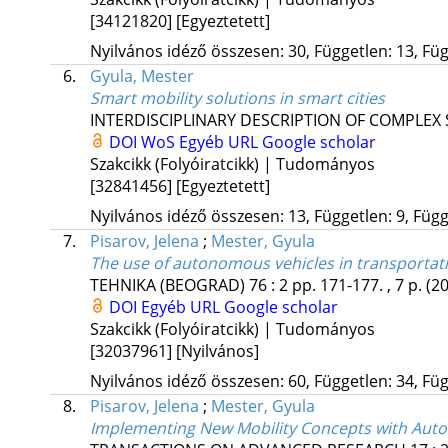
[34121820]
[Egyeztetett]
Nyilvános idéző összesen: 30, Független: 13, Füg
6.
Gyula, Mester
Smart mobility solutions in smart cities
INTERDISCIPLINARY DESCRIPTION OF COMPLEX
DOI
WoS
Egyéb URL
Google scholar
Szakcikk (Folyóiratcikk) | Tudományos
[32841456]
[Egyeztetett]
Nyilvános idéző összesen: 13, Független: 9, Függő
7.
Pisarov, Jelena
;
Mester, Gyula
The use of autonomous vehicles in transportat
TEHNIKA (BEOGRAD)
76
:
2
pp. 171-177. , 7 p.
(2
DOI
Egyéb URL
Google scholar
Szakcikk (Folyóiratcikk) | Tudományos
[32037961]
[Nyilvános]
Nyilvános idéző összesen: 60, Független: 34, Füg
8.
Pisarov, Jelena
;
Mester, Gyula
Implementing New Mobility Concepts with Auto