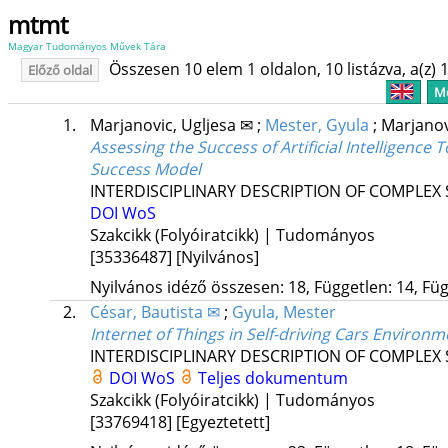
mtmt
Magyar Tudományos Művek Tára
Összesen 10 elem 1 oldalon, 10 listázva, a(z) 1
Előző oldal
Me
1.
Marjanovic, Ugljesa ✉
;
Mester, Gyula
;
Marjanov
Assessing the Success of Artificial Intelligenc
Success Model
INTERDISCIPLINARY DESCRIPTION OF COMPLEX
DOI
WoS
Szakcikk (Folyóiratcikk) | Tudományos
[35336487]
[Nyilvános]
Nyilvános idéző összesen: 18, Független: 14, Füg
2.
César, Bautista ✉
;
Gyula, Mester
Internet of Things in Self-driving Cars Environm
INTERDISCIPLINARY DESCRIPTION OF COMPLEX
DOI
WoS
Teljes dokumentum
Szakcikk (Folyóiratcikk) | Tudományos
[33769418]
[Egyeztetett]