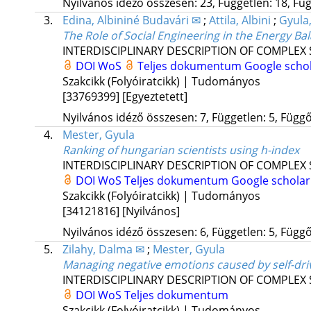
Nyilvános idéző összesen: 23, Független: 18, Füg
3.
Edina, Albininé Budavári ✉
;
Attila, Albini
;
Gyula
The Role of Social Engineering in the Energy Ba
INTERDISCIPLINARY DESCRIPTION OF COMPLEX
DOI
WoS
Teljes dokumentum
Google scho
Szakcikk (Folyóiratcikk) | Tudományos
[33769399]
[Egyeztetett]
Nyilvános idéző összesen: 7, Független: 5, Függő:
4.
Mester, Gyula
Ranking of hungarian scientists using h-index
INTERDISCIPLINARY DESCRIPTION OF COMPLEX
DOI
WoS
Teljes dokumentum
Google scholar
Szakcikk (Folyóiratcikk) | Tudományos
[34121816]
[Nyilvános]
Nyilvános idéző összesen: 6, Független: 5, Függő:
5.
Zilahy, Dalma ✉
;
Mester, Gyula
Managing negative emotions caused by self-dri
INTERDISCIPLINARY DESCRIPTION OF COMPLEX
DOI
WoS
Teljes dokumentum
Szakcikk (Folyóiratcikk) | Tudományos