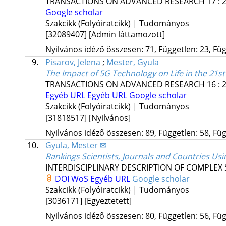
TRANSACTIONS ON ADVANCED RESEARCH
17
:
Google scholar
Szakcikk (Folyóiratcikk) | Tudományos
[32089407]
[Admin láttamozott]
Nyilvános idéző összesen: 71, Független: 23, Füg
9.
Pisarov, Jelena
;
Mester, Gyula
The Impact of 5G Technology on Life in the 21s
TRANSACTIONS ON ADVANCED RESEARCH
16
:
Egyéb URL
Egyéb URL
Google scholar
Szakcikk (Folyóiratcikk) | Tudományos
[31818517]
[Nyilvános]
Nyilvános idéző összesen: 89, Független: 58, Füg
10.
Gyula, Mester ✉
Rankings Scientists, Journals and Countries Usi
INTERDISCIPLINARY DESCRIPTION OF COMPLEX
DOI
WoS
Egyéb URL
Google scholar
Szakcikk (Folyóiratcikk) | Tudományos
[3036171]
[Egyeztetett]
Nyilvános idéző összesen: 80, Független: 56, Füg