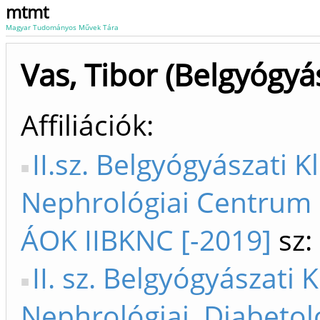
mtmt
Magyar Tudományos Művek Tára
Vas, Tibor (Belgyógyá
Affiliációk
II.sz. Belgyógyászati K
Nephrológiai Centrum 
ÁOK IIBKNC [-2019]
sz:
II. sz. Belgyógyászati K
Nephrológiai, Diabetol