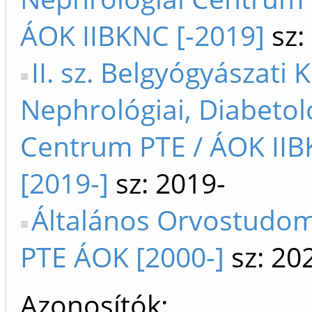
ÁOK IIBKNC [-2019]
sz:
II. sz. Belgyógyászati K
Nephrológiai, Diabetol
Centrum PTE / ÁOK II
[2019-]
sz: 2019-
Általános Orvostudom
PTE ÁOK [2000-]
sz: 20
Azonosítók