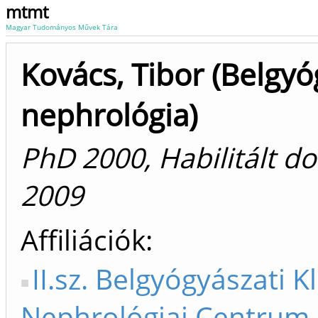
mtmt
Magyar Tudományos Művek Tára
Kovács, Tibor (Belgyó
nephrológia)
PhD 2000, Habilitált d
2009
Affiliációk
II.sz. Belgyógyászati K
Nephrológiai Centrum 