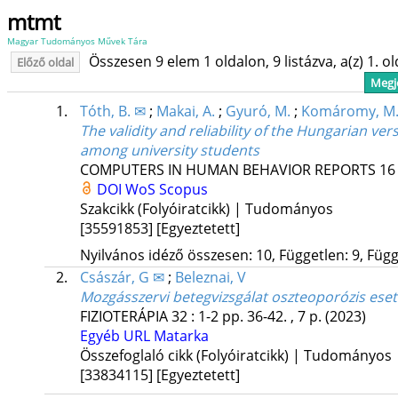
mtmt
Magyar Tudományos Művek Tára
Összesen 9 elem 1 oldalon, 9 listázva, a(z) 1. o
Előző oldal
Megje
1.
Tóth, B. ✉
;
Makai, A.
;
Gyuró, M.
;
Komáromy, M
The validity and reliability of the Hungarian v
among university students
COMPUTERS IN HUMAN BEHAVIOR REPORTS
16
DOI
WoS
Scopus
Szakcikk (Folyóiratcikk) | Tudományos
[35591853]
[Egyeztetett]
Nyilvános idéző összesen: 10, Független: 9, Függő
2.
Császár, G ✉
;
Beleznai, V
Mozgásszervi betegvizsgálat oszteoporózis ese
FIZIOTERÁPIA
32
:
1-2
pp. 36-42. , 7 p.
(2023)
Egyéb URL
Matarka
Összefoglaló cikk (Folyóiratcikk) | Tudományos
[33834115]
[Egyeztetett]