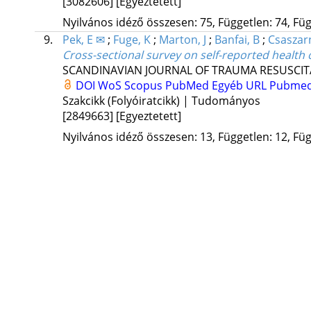
[3082606]
[Egyeztetett]
Nyilvános idéző összesen: 75, Független: 74, Füg
9.
Pek, E ✉
;
Fuge, K
;
Marton, J
;
Banfai, B
;
Csaszar
Cross-sectional survey on self-reported health
SCANDINAVIAN JOURNAL OF TRAUMA RESUSCI
DOI
WoS
Scopus
PubMed
Egyéb URL
Pubmed
Szakcikk (Folyóiratcikk) | Tudományos
[2849663]
[Egyeztetett]
Nyilvános idéző összesen: 13, Független: 12, Füg