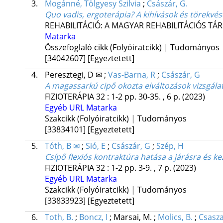
3.
Mogánné, Tölgyesy Szilvia
;
Császár, G.
Quo vadis, ergoterápia? A kihívások és törekvé
REHABILITÁCIÓ: A MAGYAR REHABILITÁCIÓS TÁ
Matarka
Összefoglaló cikk (Folyóiratcikk) | Tudományos
[34042607]
[Egyeztetett]
4.
Peresztegi, D ✉
;
Vas-Barna, R
;
Császár, G
A magassarkú cipő okozta elváltozások vizsgála
FIZIOTERÁPIA
32
:
1-2
pp. 30-35. , 6 p.
(2023)
Egyéb URL
Matarka
Szakcikk (Folyóiratcikk) | Tudományos
[33834101]
[Egyeztetett]
5.
Tóth, B ✉
;
Sió, E
;
Császár, G
;
Szép, H
Csípő flexiós kontraktúra hatása a járásra és k
FIZIOTERÁPIA
32
:
1-2
pp. 3-9. , 7 p.
(2023)
Egyéb URL
Matarka
Szakcikk (Folyóiratcikk) | Tudományos
[33833923]
[Egyeztetett]
6.
Toth, B.
;
Boncz, I
;
Marsai, M.
;
Molics, B.
;
Csasza