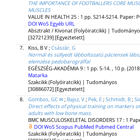
THE IMPORTANCE OF FOOTBALLERS CORE MUSCLE
MUSCLES
VALUE IN HEALTH
25
:
1
pp. S214-S214. Paper: P
DOI
WoS
Egyéb URL
Absztrakt / Kivonat (Folyóiratcikk) | Tudomány
[32721239]
[Egyeztetett]
7.
Kiss, B V
;
Császár, G
Normál és süllyedt lábboltozatú páciensek lábsz
elemzése pedobarográffal
EGÉSZSÉG-AKADÉMIA
9
:
1
pp. 5-14. , 10 p.
(2018
Matarka
Szakcikk (Folyóiratcikk) | Tudományos
[30886072]
[Egyeztetett]
8.
Gombos, GC ✉
;
Bajsz, V
;
Pek, E
;
Schmidt, B
;
Si
Direct effects of physical training on markers
adults with low bone mass.
BMC MUSCULOSKELETAL DISORDERS
17
:
1
Pape
DOI
WoS
Scopus
PubMed
Pubmed Central
Szakcikk (Folyóiratcikk) | Tudományos