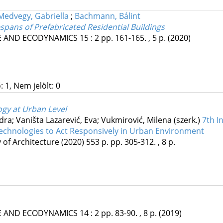
Medvegy, Gabriella
;
Bachmann, Bálint
spans of Prefabricated Residential Buildings
E AND ECODYNAMICS
15
:
2
pp. 161-165. , 5 p.
(2020)
 1, Nem jelölt: 0
gy at Urban Level
dra; Vaništa Lazarević, Eva; Vukmirović, Milena (szerk.)
7th I
Technologies to Act Responsively in Urban Environment
y of Architecture
(2020)
553 p.
pp. 305-312. , 8 p.
E AND ECODYNAMICS
14
:
2
pp. 83-90. , 8 p.
(2019)