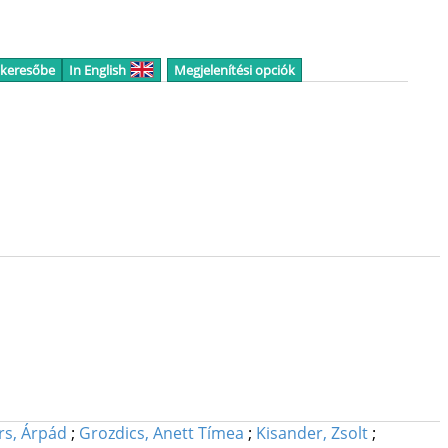
 keresőbe
In English
Megjelenítési opciók
rs, Árpád
;
Grozdics, Anett Tímea
;
Kisander, Zsolt
;