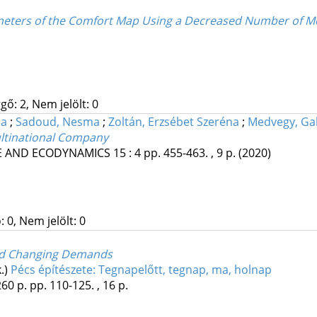
meters of the Comfort Map Using a Decreased Number of 
gő: 2, Nem jelölt: 0
ma
;
Sadoud, Nesma
;
Zoltán, Erzsébet Szeréna
;
Medvegy, Gab
ultinational Company
E AND ECODYNAMICS
15
:
4
pp. 455-463. , 9 p.
(2020)
 0, Nem jelölt: 0
 and Changing Demands
k.)
Pécs építészete: Tegnapelőtt, tegnap, ma, holnap
260 p.
pp. 110-125. , 16 p.