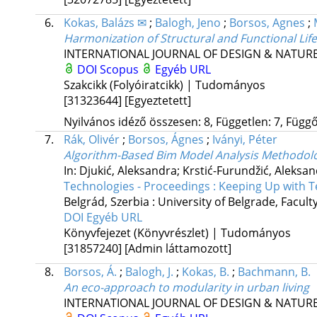
6.
Kokas, Balázs ✉
;
Balogh, Jeno
;
Borsos, Agnes
;
Harmonization of Structural and Functional Life
INTERNATIONAL JOURNAL OF DESIGN & NATUR
DOI
Scopus
Egyéb URL
Szakcikk (Folyóiratcikk) | Tudományos
[31323644]
[Egyeztetett]
Nyilvános idéző összesen: 8, Független: 7, Függő:
7.
Rák, Olivér
;
Borsos, Ágnes
;
Iványi, Péter
Algorithm-Based Bim Model Analysis Methodolo
In: Djukić, Aleksandra; Krstić-Furundžić, Aleksan
Technologies - Proceedings : Keeping Up with 
Belgrád, Szerbia :
University of Belgrade, Facult
DOI
Egyéb URL
Könyvfejezet (Könyvrészlet) | Tudományos
[31857240]
[Admin láttamozott]
8.
Borsos, Á.
;
Balogh, J.
;
Kokas, B.
;
Bachmann, B.
An eco-approach to modularity in urban living
INTERNATIONAL JOURNAL OF DESIGN & NATUR