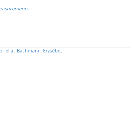
Measurements
riella
;
Bachmann, Erzsébet