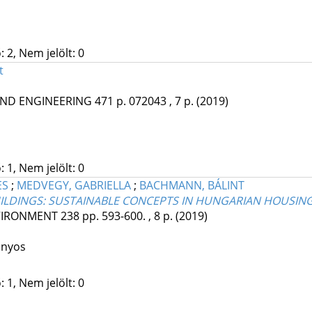
 2, Nem jelölt: 0
t
 AND ENGINEERING
471
p. 072043 , 7 p.
(2019)
 1, Nem jelölt: 0
ES
;
MEDVEGY, GABRIELLA
;
BACHMANN, BÁLINT
UILDINGS: SUSTAINABLE CONCEPTS IN HUNGARIAN HOUSIN
VIRONMENT
238
pp. 593-600. , 8 p.
(2019)
ányos
 1, Nem jelölt: 0