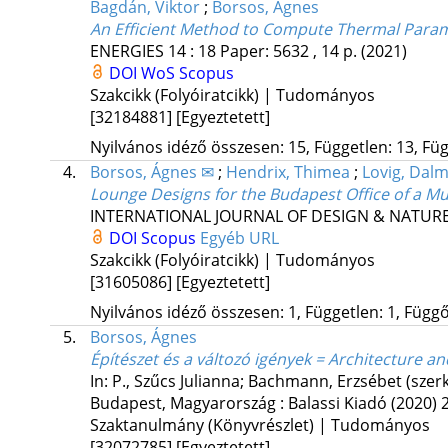
Bagdán, Viktor
;
Borsos, Ágnes
An Efficient Method to Compute Thermal Para
ENERGIES
14
:
18
Paper: 5632 , 14 p.
(2021)
DOI
WoS
Scopus
Szakcikk (Folyóiratcikk) | Tudományos
[32184881]
[Egyeztetett]
Nyilvános idéző összesen: 15, Független: 13, Füg
4.
Borsos, Ágnes ✉
;
Hendrix, Thimea
;
Lovig, Dal
Lounge Designs for the Budapest Office of a M
INTERNATIONAL JOURNAL OF DESIGN & NATUR
DOI
Scopus
Egyéb URL
Szakcikk (Folyóiratcikk) | Tudományos
[31605086]
[Egyeztetett]
Nyilvános idéző összesen: 1, Független: 1, Függő:
5.
Borsos, Ágnes
Építészet és a változó igények = Architecture
In: P., Szűcs Julianna; Bachmann, Erzsébet (szer
Budapest, Magyarország :
Balassi Kiadó
(2020)
Szaktanulmány (Könyvrészlet) | Tudományos
[32072785]
[Egyeztetett]