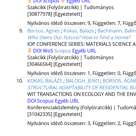
DOI
Scopus
Egyéb URL
Szakcikk (Folyóiratcikk) | Tudományos
[30877978]
[Egyeztetett]
Nyilvános idéző összesen: 9, Független: 7, Függő:
9.
Borsos, Agnes
;
Kokas, Balazs
;
Bachmann, Balin
Who Owns Our Future? How to Find a Home?
IOP CONFERENCE SERIES: MATERIALS SCIENCE
DOI
WoS
Scopus
Egyéb URL
Szakcikk (Folyóiratcikk) | Tudományos
[30466564]
[Egyeztetett]
Nyilvános idéző összesen: 1, Független: 0, Függő:
10.
KOKAS, BALÁZS
;
BALOGH, JENO
;
BORSOS, ÁGN
STRUCTURAL ADAPTABILITY OF RESIDENTIAL B
WIT TRANSACTIONS ON ECOLOGY AND THE EN
DOI
Scopus
Egyéb URL
Konferenciaközlemény (Folyóiratcikk) | Tudom
[31042335]
[Egyeztetett]
Nyilvános idéző összesen: 3, Független: 2, Függő: