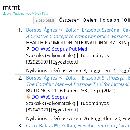
mtmt
Magyar Tudományos Művek Tára
Összesen 10 elem 1 oldalon, 10 lis
Előző oldal
1.
Borsos, Ágnes ✉
;
Zoltán, Erzsébet Szeréna
;
Cak
A Creative Concept to empower office workers a
HEALTH PROMOTION INTERNATIONAL
37
:
3
Pap
DOI
WoS
Scopus
PubMed
Szakcikk (Folyóiratcikk) | Tudományos
[32925507]
[Egyeztetett]
Nyilvános idéző összesen: 8, Független: 2, Függő:
2.
Borsos, Ágnes ✉
;
Zoltán, Erzsébet S.
;
Pozsgai, 
The Comfort Map—A Possible Tool for Increasin
BUILDINGS
11
:
6
Paper: 233 , 13 p.
(2021)
DOI
WoS
Scopus
Szakcikk (Folyóiratcikk) | Tudományos
[32042021]
[Egyeztetett]
Nyilvános idéző összesen: 26, Független: 20, Füg
3.
Cakó, Balázs ✉
;
Zoltán, Erzsébet Szeréna
;
Girán