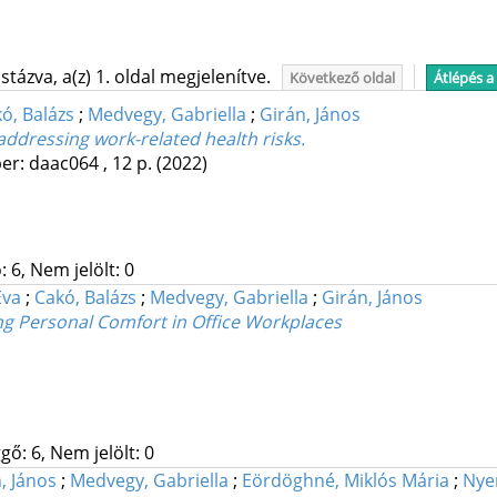
tázva, a(z) 1. oldal megjelenítve.
Következő oldal
Átlépés a
ó, Balázs
;
Medvegy, Gabriella
;
Girán, János
ddressing work-related health risks.
er: daac064 , 12 p.
(2022)
 6, Nem jelölt: 0
Éva
;
Cakó, Balázs
;
Medvegy, Gabriella
;
Girán, János
g Personal Comfort in Office Workplaces
gő: 6, Nem jelölt: 0
, János
;
Medvegy, Gabriella
;
Eördöghné, Miklós Mária
;
Nye