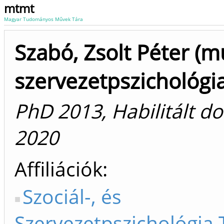
mtmt
Magyar Tudományos Művek Tára
Szabó, Zsolt Péter (m
szervezetpszichológia
PhD 2013, Habilitált d
2020
Affiliációk
Szociál-, és
Szervezetpszichológia