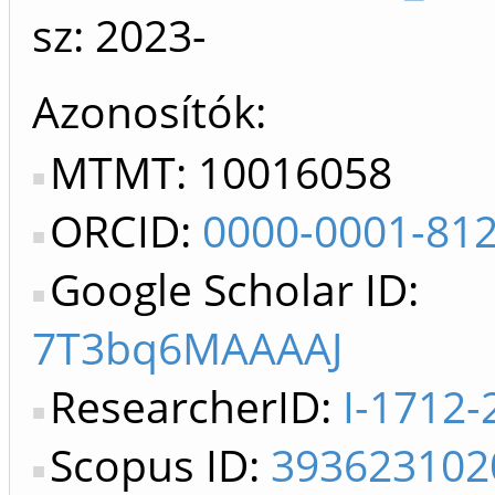
sz: 2023-
Azonosítók
MTMT: 10016058
ORCID:
0000-0001-81
Google Scholar ID:
7T3bq6MAAAAJ
ResearcherID:
I-1712-
Scopus ID:
393623102