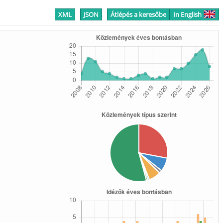
XML
JSON
Átlépés a keresőbe
In English