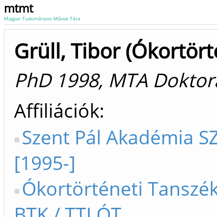
mtmt
Magyar Tudományos Művek Tára
Grüll, Tibor (Ókortört
PhD 1998, MTA Doktor
Affiliációk
Szent Pál Akadémia S
[1995-]
Ókortörténeti Tanszék
BTK / TTI ÓT