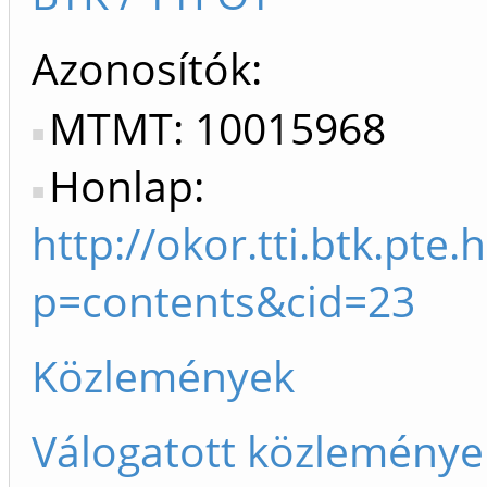
Azonosítók
MTMT: 10015968
Honlap:
http://okor.tti.btk.pte
p=contents&cid=23
Közlemények
Válogatott közleménye