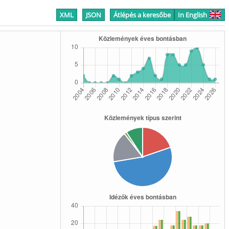
XML
JSON
Átlépés a keresőbe
In English