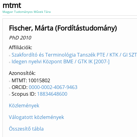
mtmt
Magyar Tudományos Művek Tára
Fischer, Márta (Fordítástudomány)
PhD 2010
Affiliációk
Szakfordító és Terminológia Tanszék PTE / KTK / GI SZT
Idegen nyelvi Központ BME / GTK IK [2007-]
Azonosítók
MTMT: 10015802
ORCID:
0000-0002-4067-9463
Scopus ID:
18834648600
Közlemények
Válogatott közlemények
Összesítő tábla