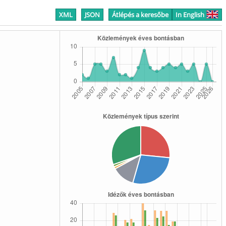
XML
JSON
Átlépés a keresőbe
In English