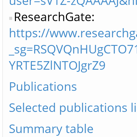
user=sV1Z-zQAAAAJ&h
ResearchGate:
https://www.researchga
_sg=RSQVQnHUgCTO71
YRTE5ZlNTOJgrZ9
Publications
Selected publications li
Summary table