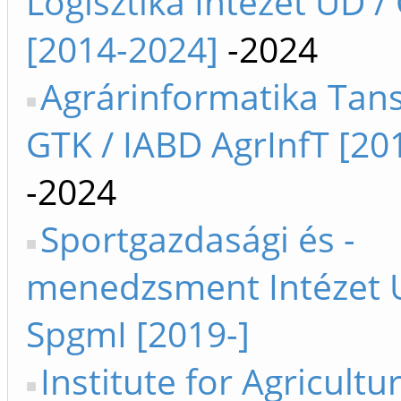
Logisztika Intézet UD /
[2014-2024]
-2024
Agrárinformatika Tan
GTK / IABD AgrInfT [20
-2024
Sportgazdasági és -
menedzsment Intézet 
SpgmI [2019-]
Institute for Agricultu