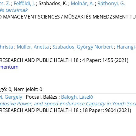
s, Z.
;
Felföldi, J.
;
Szabados, K.
;
Molnár, A.
;
Ráthonyi, G.
és tartalmak
ND MANAGEMENT SCIENCES / MŰSZAKI ÉS MENEDZSMENT 
hrista
;
Müller, Anetta
;
Szabados, György Norbert
;
Harangi
RESEARCH AND PUBLIC HEALTH
18
:
4
Paper: 1455
(2021)
umentum
gő: 0, Nem jelölt: 0
i, Gergely
;
Pocsai, Balázs
;
Balogh, László
xplosive Power, and Speed-Endurance Capacity in Youth Soc
RESEARCH AND PUBLIC HEALTH
18
:
18
Paper: 9604
(2021)