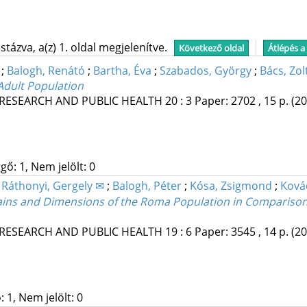
tázva, a(z) 1. oldal megjelenítve.
Következő oldal
Átlépés a
;
Balogh, Renátó
;
Bartha, Éva
;
Szabados, György
;
Bács, Zol
Adult Population
RESEARCH AND PUBLIC HEALTH
20
:
3
Paper: 2702 , 15 p.
(20
gő: 1, Nem jelölt: 0
;
Ráthonyi, Gergely ✉
;
Balogh, Péter
;
Kósa, Zsigmond
;
Ková
mains and Dimensions of the Roma Population in Comparison 
RESEARCH AND PUBLIC HEALTH
19
:
6
Paper: 3545 , 14 p.
(20
 1, Nem jelölt: 0