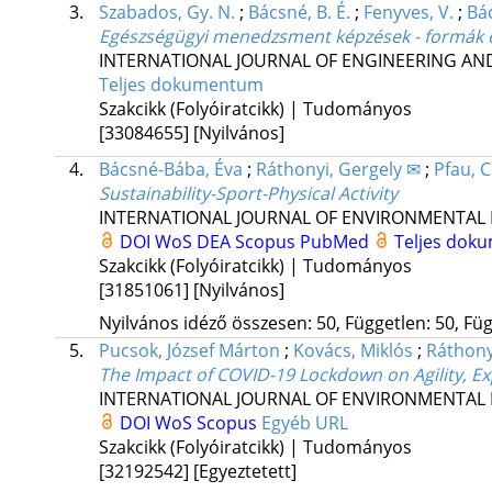
3.
Szabados, Gy. N.
;
Bácsné, B. É.
;
Fenyves, V.
;
Bác
Egészségügyi menedzsment képzések - formák 
INTERNATIONAL JOURNAL OF ENGINEERING A
Teljes dokumentum
Szakcikk (Folyóiratcikk) | Tudományos
[33084655]
[Nyilvános]
4.
Bácsné-Bába, Éva
;
Ráthonyi, Gergely ✉
;
Pfau, C
Sustainability-Sport-Physical Activity
INTERNATIONAL JOURNAL OF ENVIRONMENTAL 
DOI
WoS
DEA
Scopus
PubMed
Teljes dok
Szakcikk (Folyóiratcikk) | Tudományos
[31851061]
[Nyilvános]
Nyilvános idéző összesen: 50, Független: 50, Füg
5.
Pucsok, József Márton
;
Kovács, Miklós
;
Ráthony
The Impact of COVID-19 Lockdown on Agility, E
INTERNATIONAL JOURNAL OF ENVIRONMENTAL 
DOI
WoS
Scopus
Egyéb URL
Szakcikk (Folyóiratcikk) | Tudományos
[32192542]
[Egyeztetett]