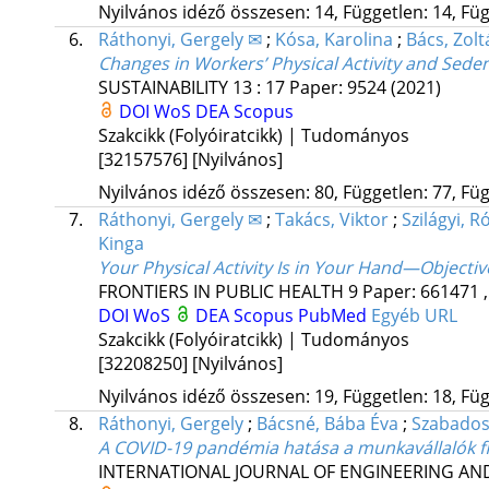
Nyilvános idéző összesen: 14, Független: 14, Füg
6.
Ráthonyi, Gergely ✉
;
Kósa, Karolina
;
Bács, Zolt
Changes in Workers’ Physical Activity and Sed
SUSTAINABILITY
13
:
17
Paper: 9524
(2021)
DOI
WoS
DEA
Scopus
Szakcikk (Folyóiratcikk) | Tudományos
[32157576]
[Nyilvános]
Nyilvános idéző összesen: 80, Független: 77, Füg
7.
Ráthonyi, Gergely ✉
;
Takács, Viktor
;
Szilágyi, R
Kinga
Your Physical Activity Is in Your Hand—Objecti
FRONTIERS IN PUBLIC HEALTH
9
Paper: 661471 ,
DOI
WoS
DEA
Scopus
PubMed
Egyéb URL
Szakcikk (Folyóiratcikk) | Tudományos
[32208250]
[Nyilvános]
Nyilvános idéző összesen: 19, Független: 18, Füg
8.
Ráthonyi, Gergely
;
Bácsné, Bába Éva
;
Szabados
A COVID-19 pandémia hatása a munkavállalók fiz
INTERNATIONAL JOURNAL OF ENGINEERING A