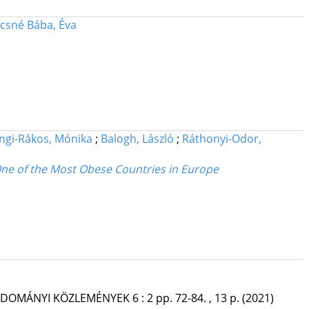
csné Bába, Éva
ngi-Rákos, Mónika
;
Balogh, László
;
Ráthonyi-Odor,
 One of the Most Obese Countries in Europe
TUDOMÁNYI KÖZLEMÉNYEK
6
:
2
pp. 72-84. , 13 p.
(2021)