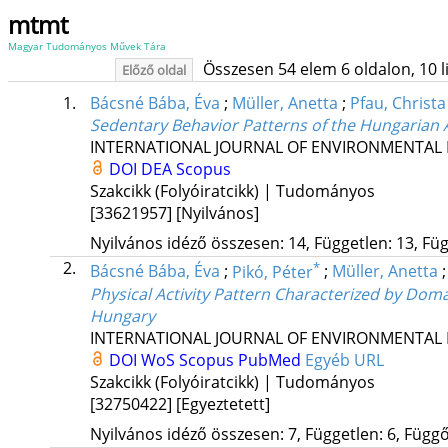
mtmt
Magyar Tudományos Művek Tára
Összesen 54 elem 6 oldalon, 10 lis
Előző oldal
1.
Bácsné Bába, Éva
;
Müller, Anetta
;
Pfau, Christa
Sedentary Behavior Patterns of the Hungarian 
INTERNATIONAL JOURNAL OF ENVIRONMENTAL 
DOI
DEA
Scopus
Szakcikk (Folyóiratcikk) | Tudományos
[33621957]
[Nyilvános]
Nyilvános idéző összesen: 14, Független: 13, Füg
2.
*
Bácsné Bába, Éva
;
Pikó, Péter
;
Müller, Anetta
Physical Activity Pattern Characterized by Do
Hungary
INTERNATIONAL JOURNAL OF ENVIRONMENTAL 
DOI
WoS
Scopus
PubMed
Egyéb URL
Szakcikk (Folyóiratcikk) | Tudományos
[32750422]
[Egyeztetett]
Nyilvános idéző összesen: 7, Független: 6, Függő: