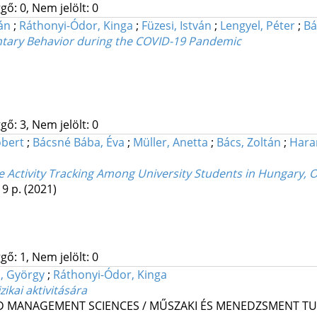
gő: 0, Nem jelölt: 0
án
;
Ráthonyi-Ódor, Kinga
;
Füzesi, István
;
Lengyel, Péter
;
Bá
entary Behavior during the COVID-19 Pandemic
gő: 3, Nem jelölt: 0
óbert
;
Bácsné Bába, Éva
;
Müller, Anetta
;
Bács, Zoltán
;
Hara
ve Activity Tracking Among University Students in Hungary,
 9 p.
(2021)
gő: 1, Nem jelölt: 0
, György
;
Ráthonyi-Ódor, Kinga
ikai aktivitására
ND MANAGEMENT SCIENCES / MŰSZAKI ÉS MENEDZSMENT 