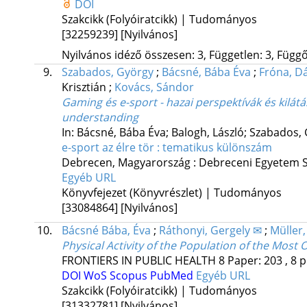
DOI
Szakcikk (Folyóiratcikk) | Tudományos
[32259239]
[Nyilvános]
Nyilvános idéző összesen: 3, Független: 3, Függő:
9.
Szabados, György
;
Bácsné, Bába Éva
;
Fróna, Dá
Krisztián
;
Kovács, Sándor
Gaming és e-sport - hazai perspektívák és kilát
understanding
In: Bácsné, Bába Éva; Balogh, László; Szabados
e-sport az élre tör : tematikus különszám
Debrecen, Magyarország :
Debreceni Egyetem S
Egyéb URL
Könyvfejezet (Könyvrészlet) | Tudományos
[33084864]
[Nyilvános]
10.
Bácsné Bába, Éva
;
Ráthonyi, Gergely ✉
;
Müller,
Physical Activity of the Population of the Mos
FRONTIERS IN PUBLIC HEALTH
8
Paper: 203 , 8 p
DOI
WoS
Scopus
PubMed
Egyéb URL
Szakcikk (Folyóiratcikk) | Tudományos
[31332781]
[Nyilvános]