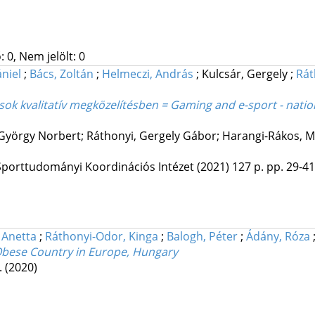
 0, Nem jelölt: 0
niel
;
Bács, Zoltán
;
Helmeczi, András
;
Kulcsár, Gergely
;
Rát
ások kvalitatív megközelítésben = Gaming and e-sport - natio
, György Norbert; Ráthonyi, Gergely Gábor; Harangi-Rákos, M
porttudományi Koordinációs Intézet
(2021)
127 p.
pp. 29-41.
 Anetta
;
Ráthonyi-Odor, Kinga
;
Balogh, Péter
;
Ádány, Róza
t Obese Country in Europe, Hungary
.
(2020)