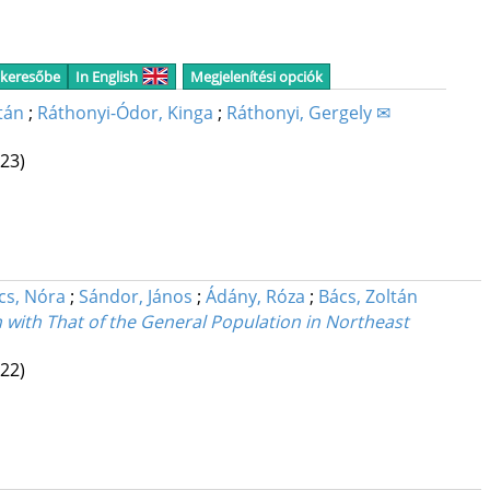
 keresőbe
In English
Megjelenítési opciók
tán
;
Ráthonyi-Ódor, Kinga
;
Ráthonyi, Gergely ✉
23)
cs, Nóra
;
Sándor, János
;
Ádány, Róza
;
Bács, Zoltán
with That of the General Population in Northeast
22)