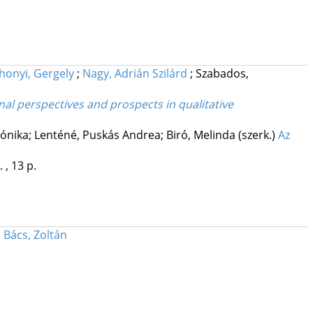
honyi, Gergely
;
Nagy, Adrián Szilárd
;
Szabados,
nal perspectives and prospects in qualitative
ónika; Lenténé, Puskás Andrea; Biró, Melinda (szerk.)
Az
 , 13 p.
;
Bács, Zoltán