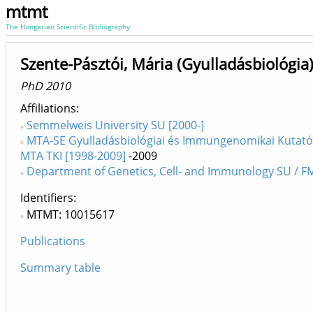
mtmt
The Hungarian Scientific Bibliography
Szente-Pásztói, Mária (Gyulladásbiológia
PhD 2010
Affiliations
Semmelweis University SU [2000-]
MTA-SE Gyulladásbiológiai és Immungenomikai Kutatóc
MTA TKI [1998-2009]
-2009
Department of Genetics, Cell- and Immunology SU / FM 
Identifiers
MTMT: 10015617
Publications
Summary table