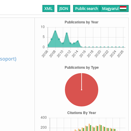
XML
JSON
Public search
Magyarul
soport)