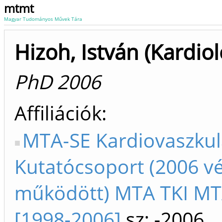
mtmt
Magyar Tudományos Művek Tára
Hizoh, István (Kardiol
PhD 2006
Affiliációk
MTA-SE Kardiovaszkul
Kutatócsoport (2006 v
működött) MTA TKI M
[1998-2006]
sz: -2006