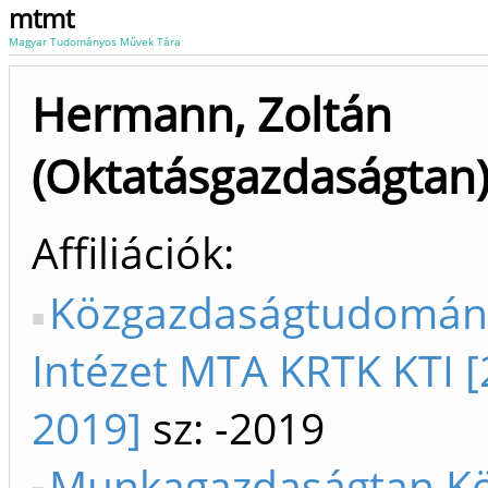
mtmt
Magyar Tudományos Művek Tára
Hermann, Zoltán
(Oktatásgazdaságtan
Affiliációk
Közgazdaságtudomán
Intézet MTA KRTK KTI [
2019]
sz: -2019
Munkagazdaságtan K