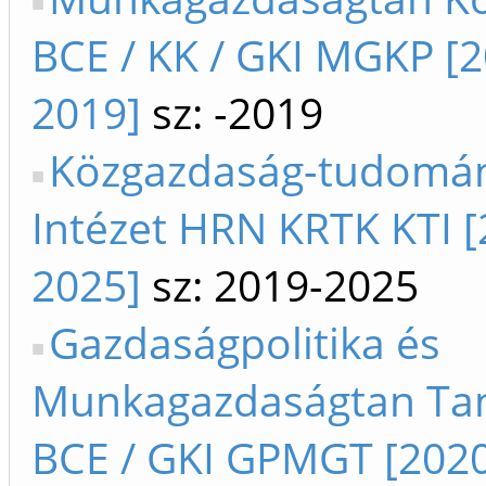
BCE / KK / GKI MGKP [2
2019]
sz: -2019
Közgazdaság-tudomá
Intézet HRN KRTK KTI [
2025]
sz: 2019-2025
Gazdaságpolitika és
Munkagazdaságtan Ta
BCE / GKI GPMGT [202