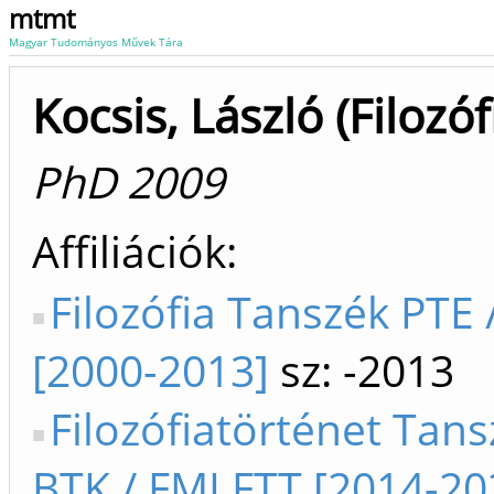
mtmt
Magyar Tudományos Művek Tára
Kocsis, László (Filozóf
PhD 2009
Affiliációk
Filozófia Tanszék PTE 
[2000-2013]
sz: -2013
Filozófiatörténet Tans
BTK / FMI FTT [2014-20